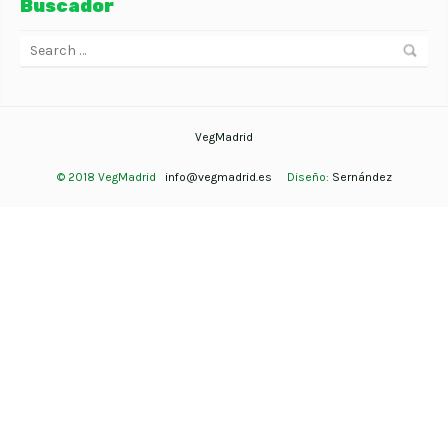
Buscador
VegMadrid
© 2018 VegMadrid
info@vegmadrid.es
Diseño:
Sernández