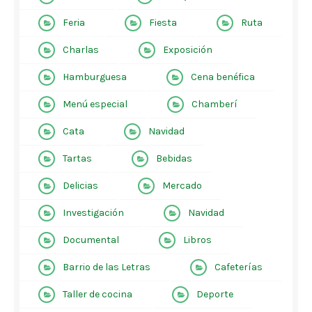
Feria
Fiesta
Ruta
Charlas
Exposición
Hamburguesa
Cena benéfica
Menú especial
Chamberí
Cata
Navidad
Tartas
Bebidas
Delicias
Mercado
Investigación
Navidad
Documental
Libros
Barrio de las Letras
Cafeterías
Taller de cocina
Deporte