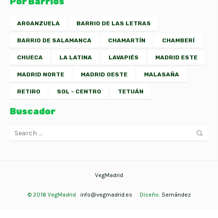
Por Barrios
ARGANZUELA
BARRIO DE LAS LETRAS
BARRIO DE SALAMANCA
CHAMARTÍN
CHAMBERÍ
CHUECA
LA LATINA
LAVAPIÉS
MADRID ESTE
MADRID NORTE
MADRID OESTE
MALASAÑA
RETIRO
SOL - CENTRO
TETUÁN
Buscador
VegMadrid
© 2018 VegMadrid
info@vegmadrid.es
Diseño:
Sernández