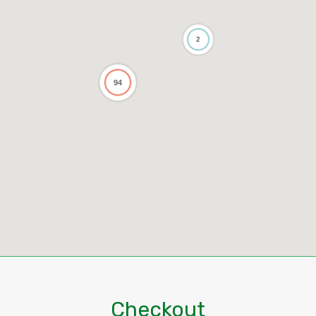
2
94
Checkout