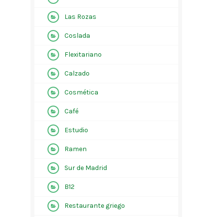
Las Rozas
Coslada
Flexitariano
Calzado
Cosmética
Café
Estudio
Ramen
Sur de Madrid
B12
Restaurante griego