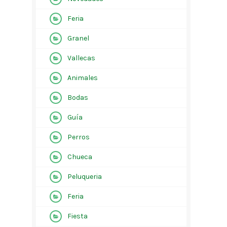
Feria
Granel
Vallecas
Animales
Bodas
Guía
Perros
Chueca
Peluqueria
Feria
Fiesta