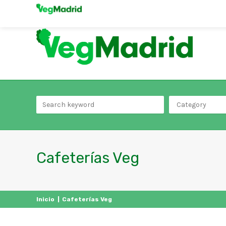
Category
Cafeterías Veg
Inicio
|
Cafeterías Veg