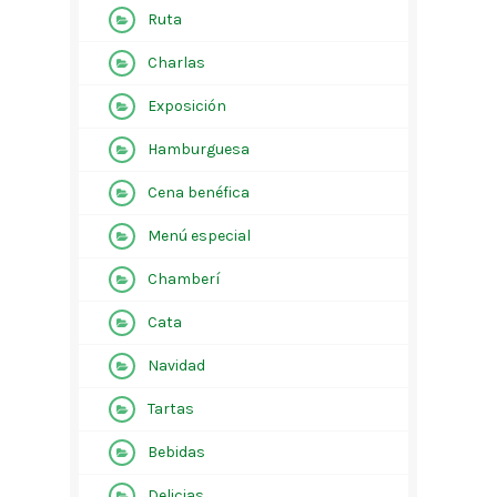
Ruta
Charlas
Exposición
Hamburguesa
Cena benéfica
Menú especial
Chamberí
Cata
Navidad
Tartas
Bebidas
Delicias