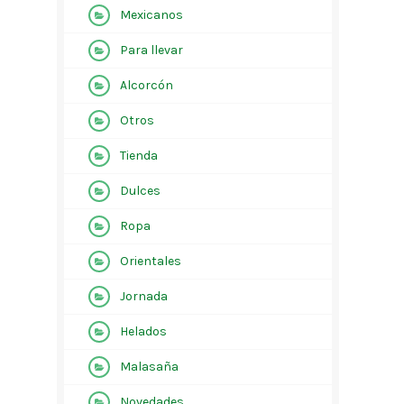
Mexicanos
Para llevar
Alcorcón
Otros
Tienda
Dulces
Ropa
Orientales
Jornada
Helados
Malasaña
Novedades