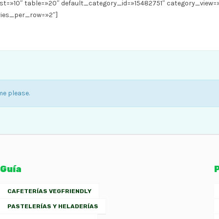
list=»10″ table=»20″ default_category_id=»15482751″ category_view=
ries_per_row=»2″]
me please.
Guía
CAFETERÍAS VEGFRIENDLY
PASTELERÍAS Y HELADERÍAS