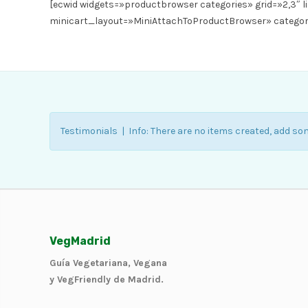
[ecwid widgets=»productbrowser categories» grid=»2,3″ 
minicart_layout=»MiniAttachToProductBrowser» catego
Testimonials | Info: There are no items created, add so
VegMadrid
Guía Vegetariana, Vegana
y VegFriendly de Madrid.