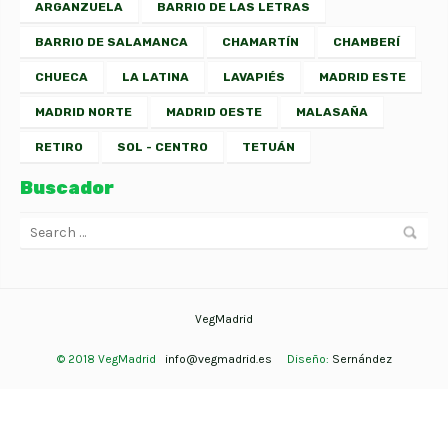
ARGANZUELA
BARRIO DE LAS LETRAS
BARRIO DE SALAMANCA
CHAMARTÍN
CHAMBERÍ
CHUECA
LA LATINA
LAVAPIÉS
MADRID ESTE
MADRID NORTE
MADRID OESTE
MALASAÑA
RETIRO
SOL - CENTRO
TETUÁN
Buscador
VegMadrid
© 2018 VegMadrid
info@vegmadrid.es
Diseño:
Sernández