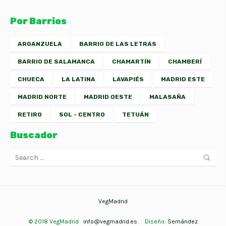
Por Barrios
ARGANZUELA
BARRIO DE LAS LETRAS
BARRIO DE SALAMANCA
CHAMARTÍN
CHAMBERÍ
CHUECA
LA LATINA
LAVAPIÉS
MADRID ESTE
MADRID NORTE
MADRID OESTE
MALASAÑA
RETIRO
SOL - CENTRO
TETUÁN
Buscador
VegMadrid
© 2018 VegMadrid
info@vegmadrid.es
Diseño:
Sernández