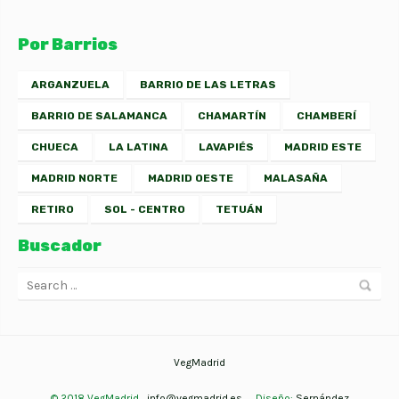
Por Barrios
ARGANZUELA
BARRIO DE LAS LETRAS
BARRIO DE SALAMANCA
CHAMARTÍN
CHAMBERÍ
CHUECA
LA LATINA
LAVAPIÉS
MADRID ESTE
MADRID NORTE
MADRID OESTE
MALASAÑA
RETIRO
SOL - CENTRO
TETUÁN
Buscador
VegMadrid
© 2018 VegMadrid
info@vegmadrid.es
Diseño:
Sernández