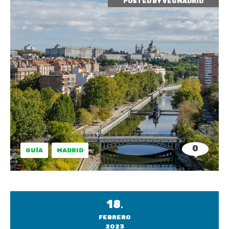
POSTED BY
VEGMADRID
0
GUÍA
MADRID
18
.
FEBRERO
2023