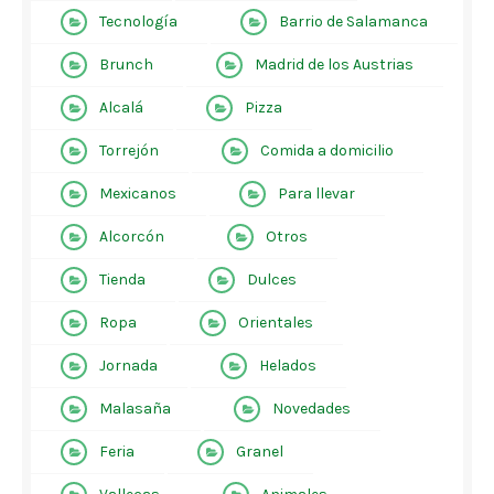
Tecnología
Barrio de Salamanca
Brunch
Madrid de los Austrias
Alcalá
Pizza
Torrejón
Comida a domicilio
Mexicanos
Para llevar
Alcorcón
Otros
Tienda
Dulces
Ropa
Orientales
Jornada
Helados
Malasaña
Novedades
Feria
Granel