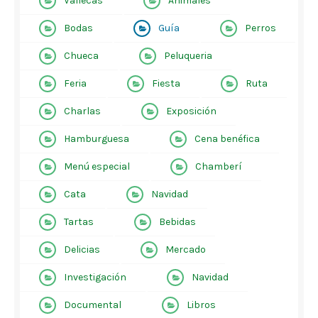
Vallecas
Animales
Bodas
Guía
Perros
Chueca
Peluqueria
Feria
Fiesta
Ruta
Charlas
Exposición
Hamburguesa
Cena benéfica
Menú especial
Chamberí
Cata
Navidad
Tartas
Bebidas
Delicias
Mercado
Investigación
Navidad
Documental
Libros