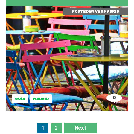
POSTED BY
VEGMADRID
0
GUÍA
MADRID
1
2
Next