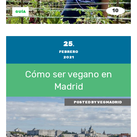
10
GUÍA
25
.
FEBRERO
2021
Cómo ser vegano en
Madrid
POSTED BY
VEGMADRID