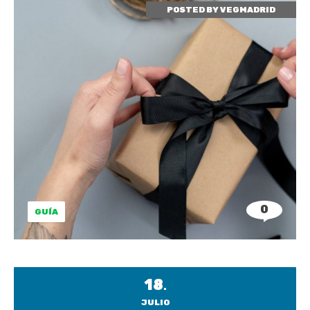
POSTED BY
VEGMADRID
0
GUÍA
18
.
JULIO