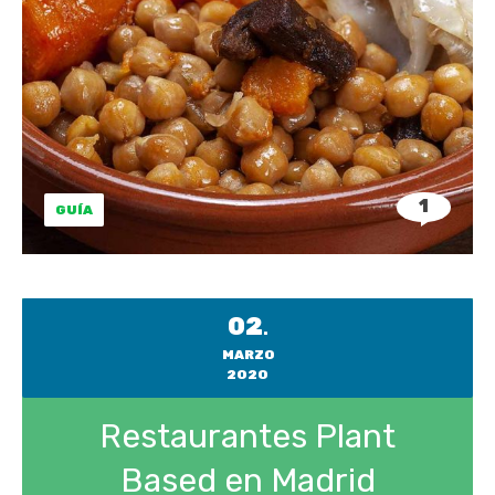
1
GUÍA
02
.
MARZO
2020
Restaurantes Plant
Based en Madrid