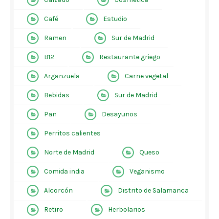
Café
Estudio
Ramen
Sur de Madrid
B12
Restaurante griego
Arganzuela
Carne vegetal
Bebidas
Sur de Madrid
Pan
Desayunos
Perritos calientes
Norte de Madrid
Queso
Comida india
Veganismo
Alcorcón
Distrito de Salamanca
Retiro
Herbolarios