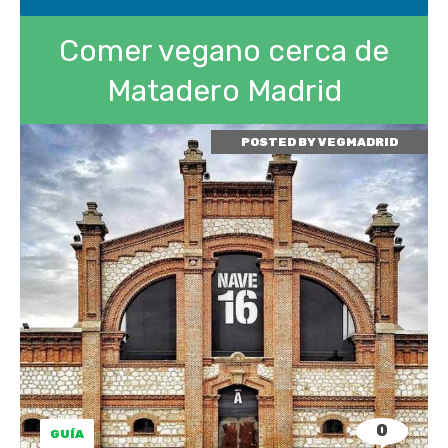
Comer vegano cerca de
Matadero Madrid
POSTED BY
VEGMADRID
0
GUÍA