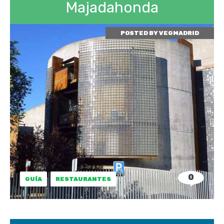
Majadahonda
POSTED BY
VEGMADRID
0
GUÍA
RESTAURANTES