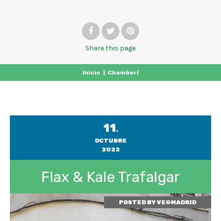
Share
this page
Inicio
|
Chamberí
11
.
OCTUBRE
2022
Flax & Kale Trafalgar
POSTED BY
VEGMADRID