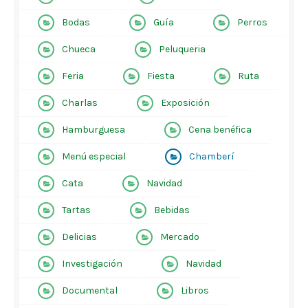
Bodas
Guía
Perros
Chueca
Peluqueria
Feria
Fiesta
Ruta
Charlas
Exposición
Hamburguesa
Cena benéfica
Menú especial
Chamberí
Cata
Navidad
Tartas
Bebidas
Delicias
Mercado
Investigación
Navidad
Documental
Libros