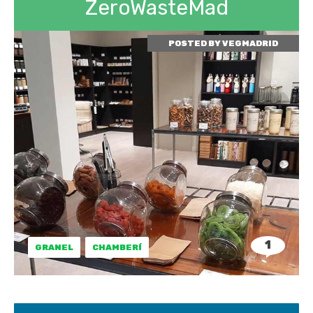
ZeroWasteMad
POSTED BY
VEGMADRID
1
GRANEL
CHAMBERÍ