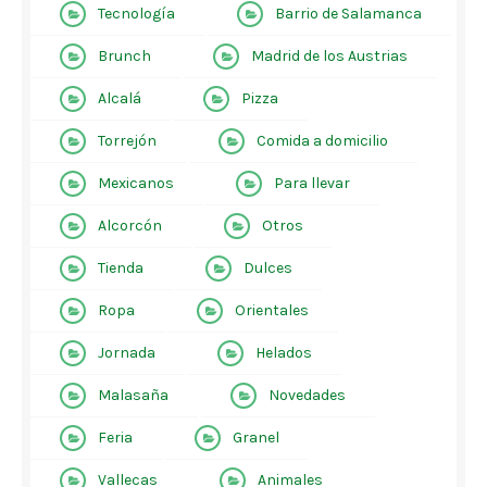
Tecnología
Barrio de Salamanca
Brunch
Madrid de los Austrias
Alcalá
Pizza
Torrejón
Comida a domicilio
Mexicanos
Para llevar
Alcorcón
Otros
Tienda
Dulces
Ropa
Orientales
Jornada
Helados
Malasaña
Novedades
Feria
Granel
Vallecas
Animales