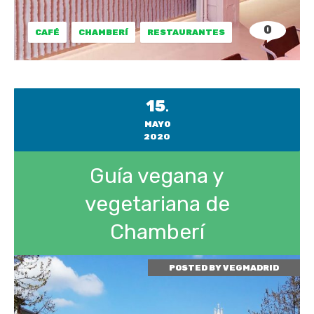
0
CAFÉ
CHAMBERÍ
RESTAURANTES
15
.
MAYO
2020
Guía vegana y
vegetariana de
Chamberí
POSTED BY
VEGMADRID