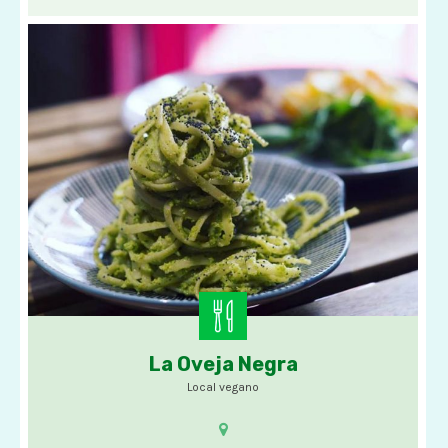
La Oveja Negra
Comida vegana
Local vegano