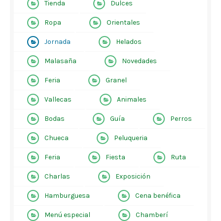
Tienda
Dulces
Ropa
Orientales
Jornada
Helados
Malasaña
Novedades
Feria
Granel
Vallecas
Animales
Bodas
Guía
Perros
Chueca
Peluqueria
Feria
Fiesta
Ruta
Charlas
Exposición
Hamburguesa
Cena benéfica
Menú especial
Chamberí