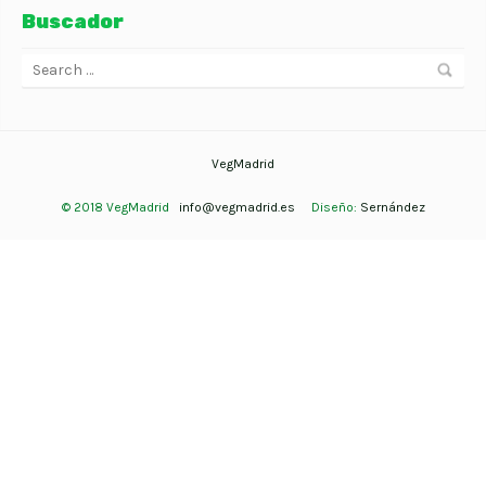
Buscador
VegMadrid
© 2018 VegMadrid
info@vegmadrid.es
Diseño:
Sernández