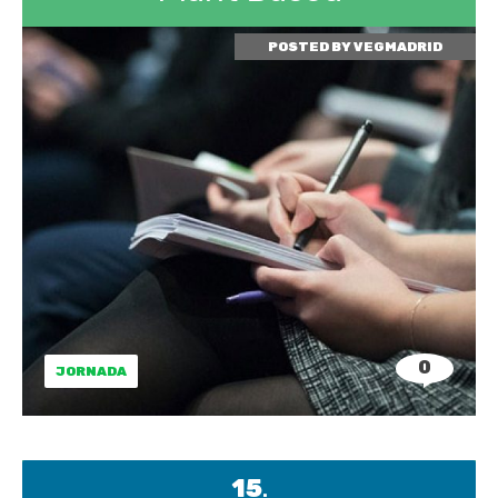
POSTED BY
VEGMADRID
0
JORNADA
15
.