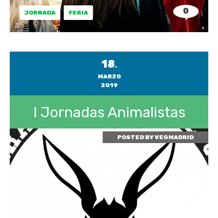
0
JORNADA
FERIA
18
.
MARZO
2019
I Jornadas Animalistas
POSTED BY
VEGMADRID