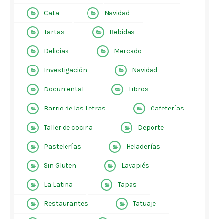
Cata
Navidad
Tartas
Bebidas
Delicias
Mercado
Investigación
Navidad
Documental
Libros
Barrio de las Letras
Cafeterías
Taller de cocina
Deporte
Pastelerías
Heladerías
Sin Gluten
Lavapiés
La Latina
Tapas
Restaurantes
Tatuaje