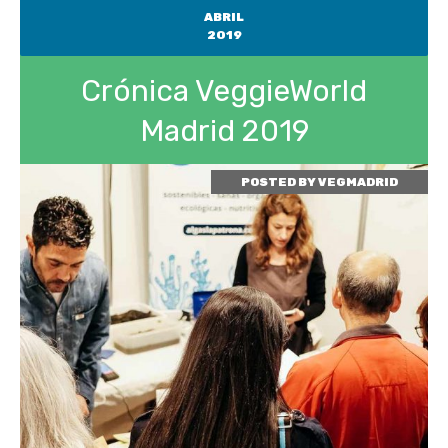
ABRIL
2019
Crónica VeggieWorld
Madrid 2019
POSTED BY
VEGMADRID