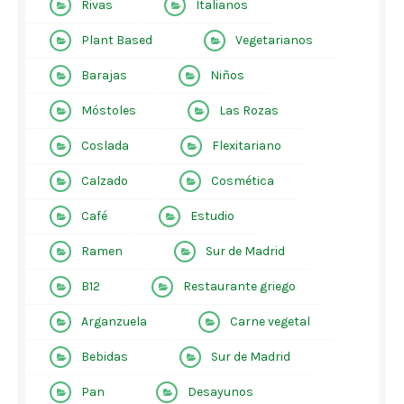
Rivas
Italianos
Plant Based
Vegetarianos
Barajas
Niños
Móstoles
Las Rozas
Coslada
Flexitariano
Calzado
Cosmética
Café
Estudio
Ramen
Sur de Madrid
B12
Restaurante griego
Arganzuela
Carne vegetal
Bebidas
Sur de Madrid
Pan
Desayunos