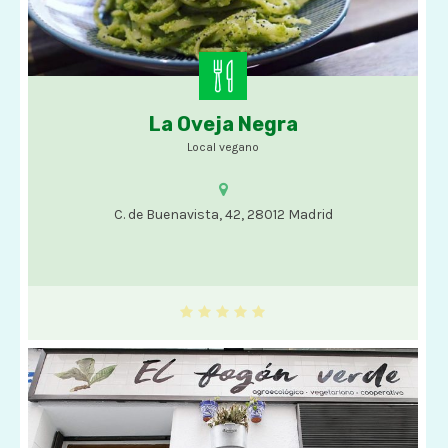
La Oveja Negra
Comida vegana
Local vegano
C. de Buenavista, 42, 28012 Madrid