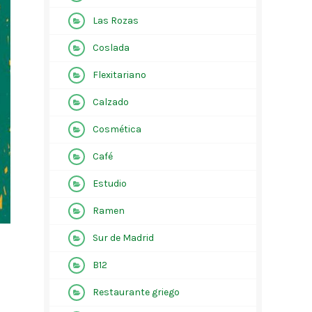
Las Rozas
Coslada
Flexitariano
Calzado
Cosmética
Café
Estudio
Ramen
Sur de Madrid
B12
Restaurante griego