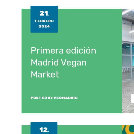
21
.
FEBRERO
2024
Primera edición
Madrid Vegan
Market
POSTED BY
VEGMADRID
12
.