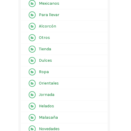
Mexicanos
Para llevar
Alcorcón
Otros
Tienda
Dulces
Ropa
Orientales
Jornada
Helados
Malasaña
Novedades