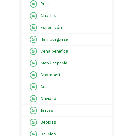
Ruta
Charlas
Exposición
Hamburguesa
Cena benéfica
Menú especial
Chamberí
Cata
Navidad
Tartas
Bebidas
Delicias