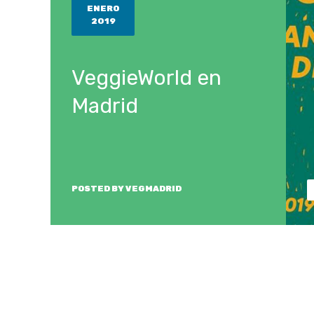
ENERO
2019
VeggieWorld en
Madrid
POSTED BY
VEGMADRID