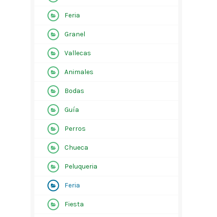
Feria
Granel
Vallecas
Animales
Bodas
Guía
Perros
Chueca
Peluqueria
Feria
Fiesta