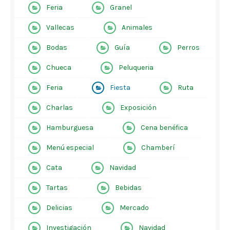
Feria
Granel
Vallecas
Animales
Bodas
Guía
Perros
Chueca
Peluqueria
Feria
Fiesta
Ruta
Charlas
Exposición
Hamburguesa
Cena benéfica
Menú especial
Chamberí
Cata
Navidad
Tartas
Bebidas
Delicias
Mercado
Investigación
Navidad