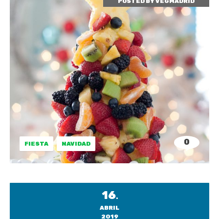
POSTED BY
VEGMADRID
0
FIESTA
NAVIDAD
16
.
ABRIL
2019