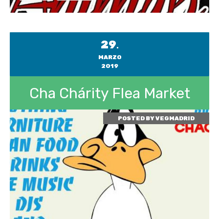
29
.
MARZO
2019
Cha Chárity Flea Market
POSTED BY
VEGMADRID