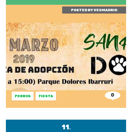
POSTED BY
VEGMADRID
0
PERROS
FIESTA
11
.