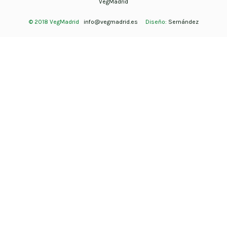
VegMadrid
© 2018 VegMadrid
info@vegmadrid.es
Diseño:
Sernández