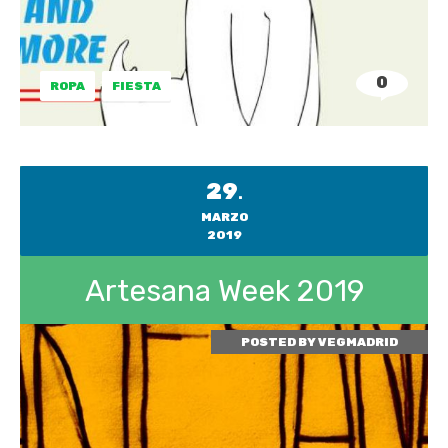
0
ROPA
FIESTA
29
.
MARZO
2019
Artesana Week 2019
POSTED BY
VEGMADRID