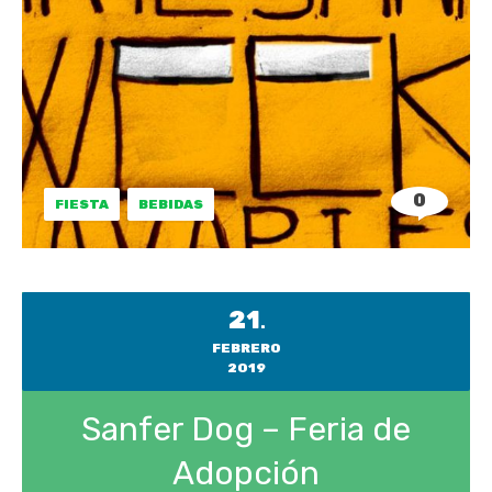
0
FIESTA
BEBIDAS
21
.
FEBRERO
2019
Sanfer Dog – Feria de
Adopción