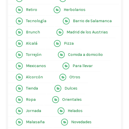
Retiro
Herbolarios
Tecnología
Barrio de Salamanca
Brunch
Madrid de los Austrias
Alcalá
Pizza
Torrejón
Comida a domicilio
Mexicanos
Para llevar
Alcorcón
Otros
Tienda
Dulces
Ropa
Orientales
Jornada
Helados
Malasaña
Novedades