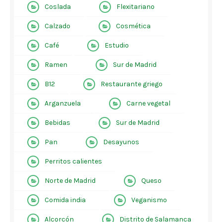
Coslada
Flexitariano
Calzado
Cosmética
Café
Estudio
Ramen
Sur de Madrid
B12
Restaurante griego
Arganzuela
Carne vegetal
Bebidas
Sur de Madrid
Pan
Desayunos
Perritos calientes
Norte de Madrid
Queso
Comida india
Veganismo
Alcorcón
Distrito de Salamanca