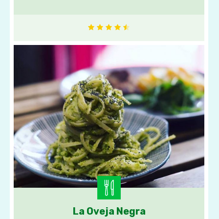
La Oveja Negra
Comida vegana