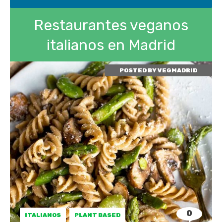
Restaurantes veganos
italianos en Madrid
POSTED BY
VEGMADRID
0
ITALIANOS
PLANT BASED