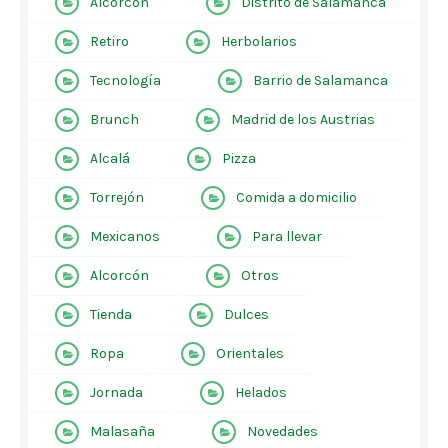
Alcorcón
Distrito de Salamanca
Retiro
Herbolarios
Tecnología
Barrio de Salamanca
Brunch
Madrid de los Austrias
Alcalá
Pizza
Torrejón
Comida a domicilio
Mexicanos
Para llevar
Alcorcón
Otros
Tienda
Dulces
Ropa
Orientales
Jornada
Helados
Malasaña
Novedades