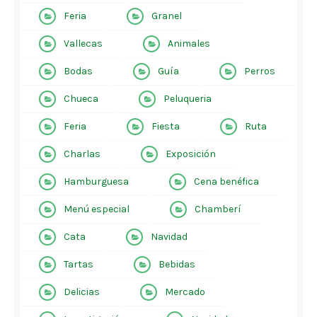
Feria
Granel
Vallecas
Animales
Bodas
Guía
Perros
Chueca
Peluqueria
Feria
Fiesta
Ruta
Charlas
Exposición
Hamburguesa
Cena benéfica
Menú especial
Chamberí
Cata
Navidad
Tartas
Bebidas
Delicias
Mercado