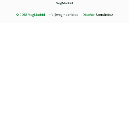
VegMadrid
© 2018 VegMadrid
info@vegmadrid.es
Diseño:
Sernández