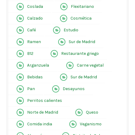
Coslada
Flexitariano
Calzado
Cosmética
Café
Estudio
Ramen
Sur de Madrid
B12
Restaurante griego
Arganzuela
Carne vegetal
Bebidas
Sur de Madrid
Pan
Desayunos
Perritos calientes
Norte de Madrid
Queso
Comida india
Veganismo