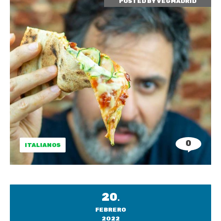
POSTED BY
VEGMADRID
0
ITALIANOS
20
.
FEBRERO
2022