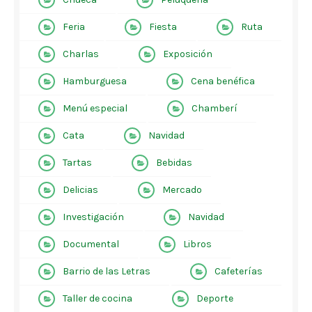
Feria
Fiesta
Ruta
Charlas
Exposición
Hamburguesa
Cena benéfica
Menú especial
Chamberí
Cata
Navidad
Tartas
Bebidas
Delicias
Mercado
Investigación
Navidad
Documental
Libros
Barrio de las Letras
Cafeterías
Taller de cocina
Deporte