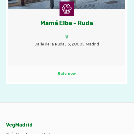
Mamá Elba – Ruda
Cafés, tés, chocolate con churros, bizcochos, tartas y helados
con opciones veganas.
Calle de la Ruda, 15, 28005 Madrid
Rate now
VegMadrid