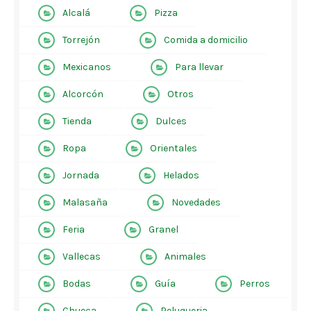
Alcalá
Pizza
Torrejón
Comida a domicilio
Mexicanos
Para llevar
Alcorcón
Otros
Tienda
Dulces
Ropa
Orientales
Jornada
Helados
Malasaña
Novedades
Feria
Granel
Vallecas
Animales
Bodas
Guía
Perros
Chueca
Peluqueria