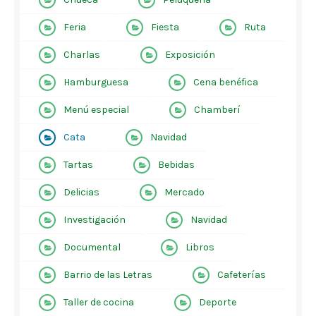
Feria
Fiesta
Ruta
Charlas
Exposición
Hamburguesa
Cena benéfica
Menú especial
Chamberí
Cata
Navidad
Tartas
Bebidas
Delicias
Mercado
Investigación
Navidad
Documental
Libros
Barrio de las Letras
Cafeterías
Taller de cocina
Deporte