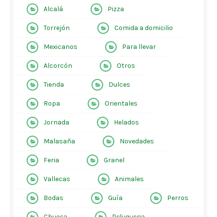
Alcalá
Pizza
Torrejón
Comida a domicilio
Mexicanos
Para llevar
Alcorcón
Otros
Tienda
Dulces
Ropa
Orientales
Jornada
Helados
Malasaña
Novedades
Feria
Granel
Vallecas
Animales
Bodas
Guía
Perros
Chueca
Peluqueria