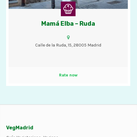
Mamá Elba – Ruda
Cafés, tés, chocolate con churros, bizcochos, tartas y helados
con opciones veganas.
Calle de la Ruda, 15, 28005 Madrid
Rate now
VegMadrid