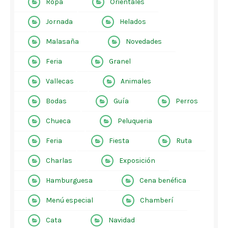
Ropa
Orientales
Jornada
Helados
Malasaña
Novedades
Feria
Granel
Vallecas
Animales
Bodas
Guía
Perros
Chueca
Peluqueria
Feria
Fiesta
Ruta
Charlas
Exposición
Hamburguesa
Cena benéfica
Menú especial
Chamberí
Cata
Navidad