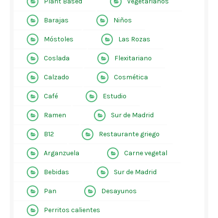
Plant Based
Vegetarianos
Barajas
Niños
Móstoles
Las Rozas
Coslada
Flexitariano
Calzado
Cosmética
Café
Estudio
Ramen
Sur de Madrid
B12
Restaurante griego
Arganzuela
Carne vegetal
Bebidas
Sur de Madrid
Pan
Desayunos
Perritos calientes