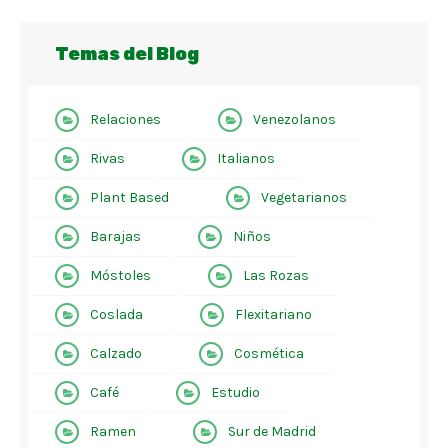
Temas del Blog
Relaciones
Venezolanos
Rivas
Italianos
Plant Based
Vegetarianos
Barajas
Niños
Móstoles
Las Rozas
Coslada
Flexitariano
Calzado
Cosmética
Café
Estudio
Ramen
Sur de Madrid