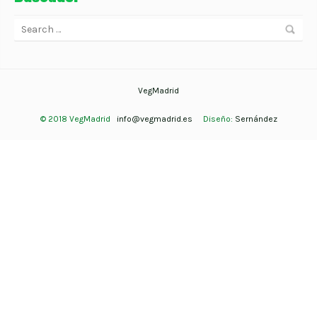
VegMadrid
© 2018 VegMadrid
info@vegmadrid.es
Diseño:
Sernández