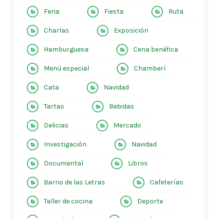
Feria
Fiesta
Ruta
Charlas
Exposición
Hamburguesa
Cena benéfica
Menú especial
Chamberí
Cata
Navidad
Tartas
Bebidas
Delicias
Mercado
Investigación
Navidad
Documental
Libros
Barrio de las Letras
Cafeterías
Taller de cocina
Deporte