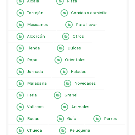
Alcalá
Pizza
Torrejón
Comida a domicilio
Mexicanos
Para llevar
Alcorcón
Otros
Tienda
Dulces
Ropa
Orientales
Jornada
Helados
Malasaña
Novedades
Feria
Granel
Vallecas
Animales
Bodas
Guía
Perros
Chueca
Peluqueria