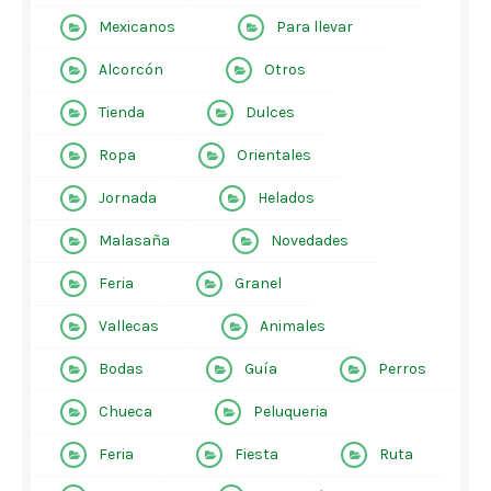
Mexicanos
Para llevar
Alcorcón
Otros
Tienda
Dulces
Ropa
Orientales
Jornada
Helados
Malasaña
Novedades
Feria
Granel
Vallecas
Animales
Bodas
Guía
Perros
Chueca
Peluqueria
Feria
Fiesta
Ruta