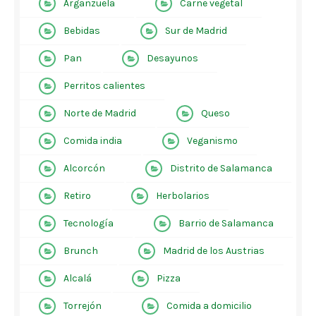
Arganzuela
Carne vegetal
Bebidas
Sur de Madrid
Pan
Desayunos
Perritos calientes
Norte de Madrid
Queso
Comida india
Veganismo
Alcorcón
Distrito de Salamanca
Retiro
Herbolarios
Tecnología
Barrio de Salamanca
Brunch
Madrid de los Austrias
Alcalá
Pizza
Torrejón
Comida a domicilio