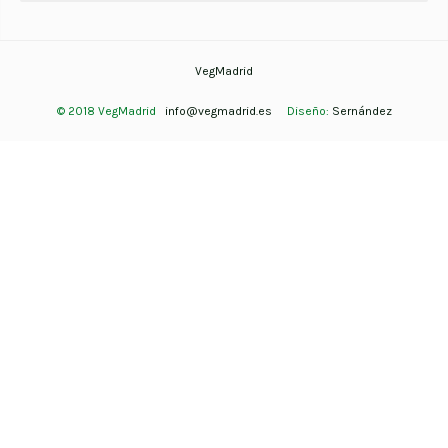
VegMadrid
© 2018 VegMadrid
info@vegmadrid.es
Diseño:
Sernández