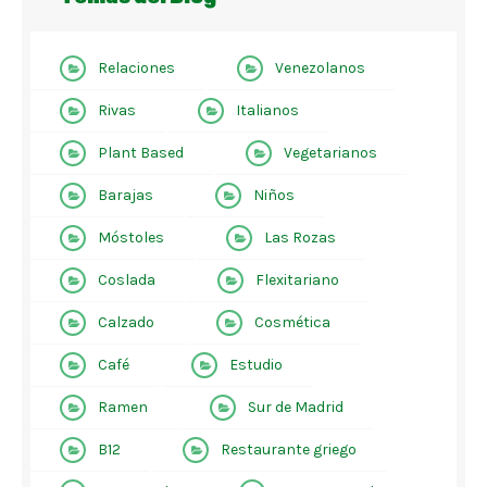
Relaciones
Venezolanos
Rivas
Italianos
Plant Based
Vegetarianos
Barajas
Niños
Móstoles
Las Rozas
Coslada
Flexitariano
Calzado
Cosmética
Café
Estudio
Ramen
Sur de Madrid
B12
Restaurante griego