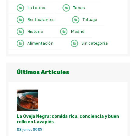
La Latina
Tapas
Restaurantes
Tatuaje
Historia
Madrid
Alimentación
Sin categoría
Últimos Artículos
La Oveja Negra: comida rica, conciencia y buen
rollo en Lavapiés
22 junio, 2025