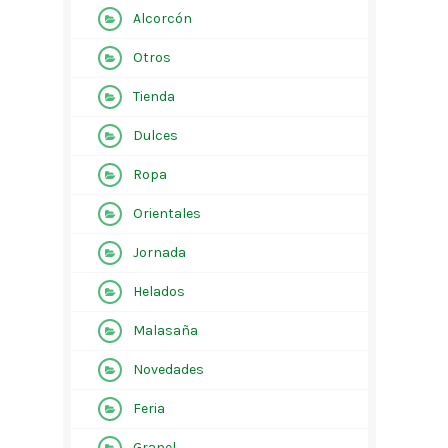
Alcorcón
Otros
Tienda
Dulces
Ropa
Orientales
Jornada
Helados
Malasaña
Novedades
Feria
Granel