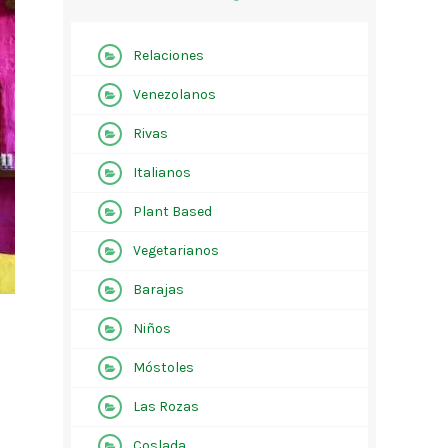
Relaciones
Venezolanos
Rivas
Italianos
Plant Based
Vegetarianos
Barajas
Niños
Móstoles
Las Rozas
Coslada