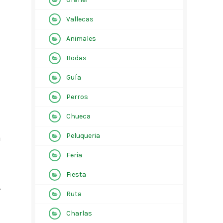
Vallecas
Animales
Bodas
Guía
Perros
Chueca
Peluqueria
a
Feria
Fiesta
.
Ruta
Charlas