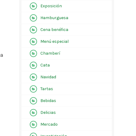
Exposición
Hamburguesa
Cena benéfica
Menú especial
Chamberí
 a
Cata
Navidad
Tartas
Bebidas
Delicias
Mercado