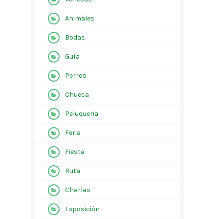
Animales
Bodas
Guía
Perros
Chueca
Peluqueria
Feria
Fiesta
Ruta
Charlas
Exposición