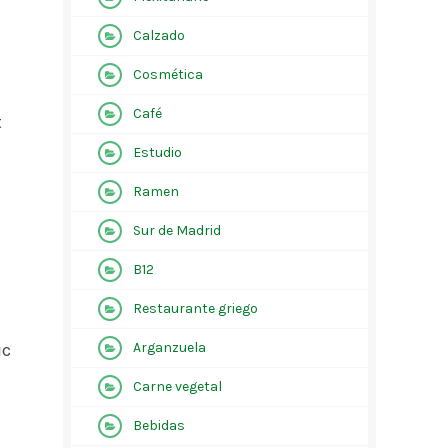
Calzado
Cosmética
Café
t
Estudio
Ramen
Sur de Madrid
B12
Restaurante griego
ic
Arganzuela
Carne vegetal
e
Bebidas