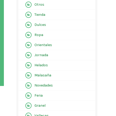
Otros
Tienda
Dulces
Ropa
Orientales
Jornada
Helados
Malasaña
Novedades
Feria
Granel
Vallecas