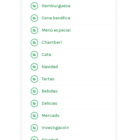
Hamburguesa
Cena benéfica
Menú especial
Chamberí
Cata
Navidad
Tartas
Bebidas
Delicias
Mercado
Investigación
Navidad