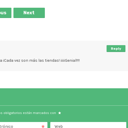
ous
Next
Reply
Cada vez son más las tiendas! ¡¡¡¡¡Genial!!!!
s obligatorios están marcados con
trónico
Web