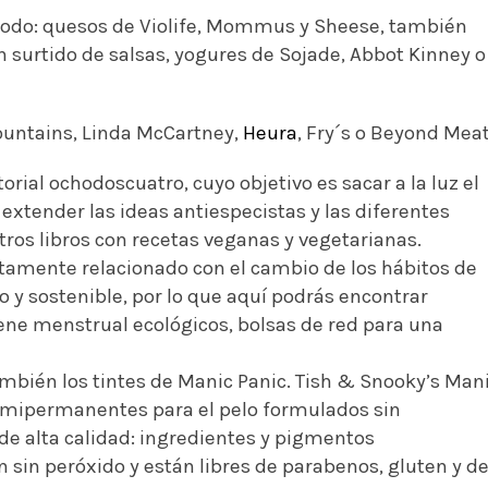
 todo: quesos de Violife, Mommus y Sheese, también
n surtido de salsas, yogures de Sojade, Abbot Kinney o
ountains, Linda McCartney,
Heura
, Fry´s o Beyond Mea
torial ochodoscuatro, cuyo objetivo es sacar a la luz el
extender las ideas antiespecistas y las diferentes
tros libros con recetas veganas y vegetarianas.
ctamente relacionado con el cambio de los hábitos de
 sostenible, por lo que aquí podrás encontrar
ene menstrual ecológicos, bolsas de red para una
mbién los tintes de Manic Panic. Tish & Snooky’s Man
semipermanentes para el pelo formulados sin
e alta calidad: ingredientes y pigmentos
n sin peróxido y están libres de parabenos, gluten y d