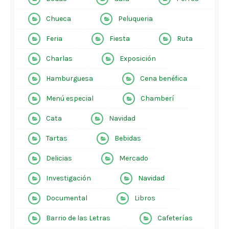
Chueca
Peluqueria
Feria
Fiesta
Ruta
Charlas
Exposición
Hamburguesa
Cena benéfica
Menú especial
Chamberí
Cata
Navidad
Tartas
Bebidas
Delicias
Mercado
Investigación
Navidad
Documental
Libros
Barrio de las Letras
Cafeterías