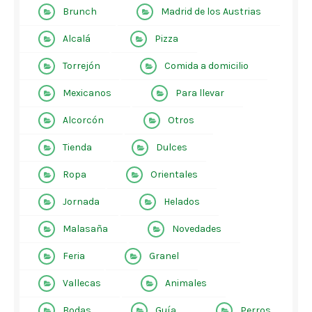
Brunch
Madrid de los Austrias
Alcalá
Pizza
Torrejón
Comida a domicilio
Mexicanos
Para llevar
Alcorcón
Otros
Tienda
Dulces
Ropa
Orientales
Jornada
Helados
Malasaña
Novedades
Feria
Granel
Vallecas
Animales
Bodas
Guía
Perros