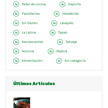
Taller de cocina
Deporte
Pastelerías
Heladerías
Sin Gluten
Lavapiés
La Latina
Tapas
Restaurantes
Tatuaje
Historia
Madrid
Alimentación
Sin categoría
Últimos Artículos