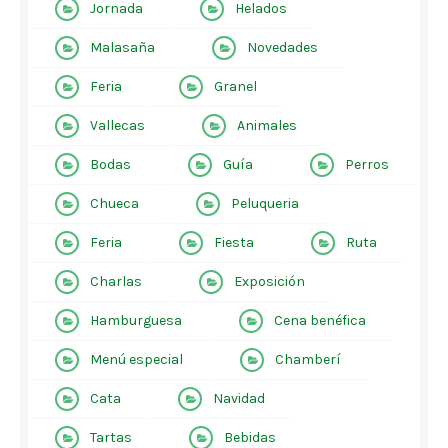
Jornada
Helados
Malasaña
Novedades
Feria
Granel
Vallecas
Animales
Bodas
Guía
Perros
Chueca
Peluqueria
Feria
Fiesta
Ruta
Charlas
Exposición
Hamburguesa
Cena benéfica
Menú especial
Chamberí
Cata
Navidad
Tartas
Bebidas