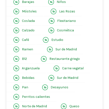
Barajas
Niños
Móstoles
Las Rozas
Coslada
Flexitariano
Calzado
Cosmética
Café
Estudio
Ramen
Sur de Madrid
B12
Restaurante griego
Arganzuela
Carne vegetal
Bebidas
Sur de Madrid
Pan
Desayunos
Perritos calientes
Norte de Madrid
Queso