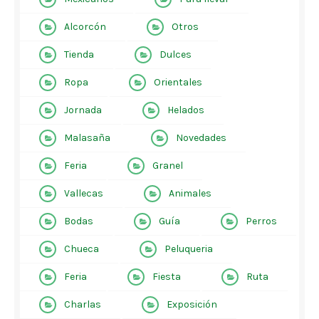
Alcorcón
Otros
Tienda
Dulces
Ropa
Orientales
Jornada
Helados
Malasaña
Novedades
Feria
Granel
Vallecas
Animales
Bodas
Guía
Perros
Chueca
Peluqueria
Feria
Fiesta
Ruta
Charlas
Exposición