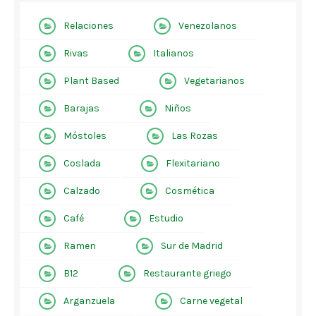
Relaciones
Venezolanos
Rivas
Italianos
Plant Based
Vegetarianos
Barajas
Niños
Móstoles
Las Rozas
Coslada
Flexitariano
Calzado
Cosmética
Café
Estudio
Ramen
Sur de Madrid
B12
Restaurante griego
Arganzuela
Carne vegetal