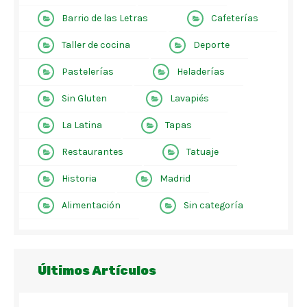
Barrio de las Letras
Cafeterías
Taller de cocina
Deporte
Pastelerías
Heladerías
Sin Gluten
Lavapiés
La Latina
Tapas
Restaurantes
Tatuaje
Historia
Madrid
Alimentación
Sin categoría
Últimos Artículos