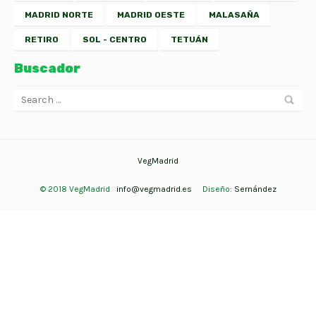
MADRID NORTE
MADRID OESTE
MALASAÑA
RETIRO
SOL - CENTRO
TETUÁN
Buscador
VegMadrid
© 2018 VegMadrid
info@vegmadrid.es
Diseño:
Sernández