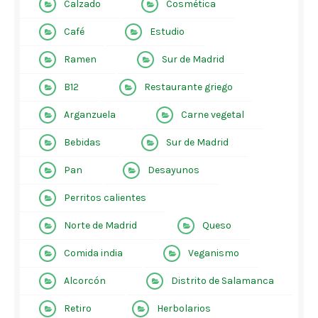
Calzado
Cosmética
Café
Estudio
Ramen
Sur de Madrid
B12
Restaurante griego
Arganzuela
Carne vegetal
Bebidas
Sur de Madrid
Pan
Desayunos
Perritos calientes
Norte de Madrid
Queso
Comida india
Veganismo
Alcorcón
Distrito de Salamanca
Retiro
Herbolarios