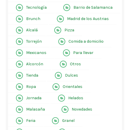
Tecnología
Barrio de Salamanca
Brunch
Madrid de los Austrias
Alcalá
Pizza
Torrejón
Comida a domicilio
Mexicanos
Para llevar
Alcorcón
Otros
Tienda
Dulces
Ropa
Orientales
Jornada
Helados
Malasaña
Novedades
Feria
Granel