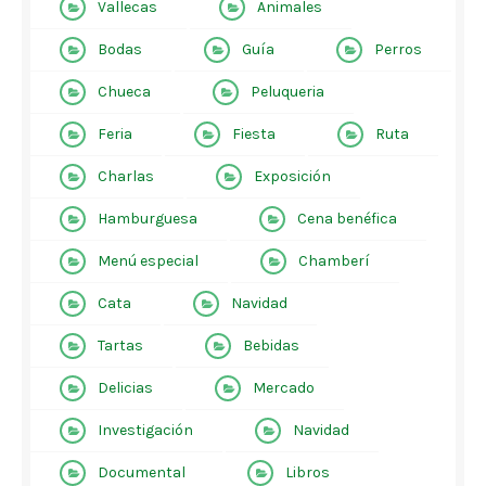
Vallecas
Animales
Bodas
Guía
Perros
Chueca
Peluqueria
Feria
Fiesta
Ruta
Charlas
Exposición
Hamburguesa
Cena benéfica
Menú especial
Chamberí
Cata
Navidad
Tartas
Bebidas
Delicias
Mercado
Investigación
Navidad
Documental
Libros