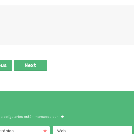
ous
Next
s obligatorios están marcados con
trónico
Web