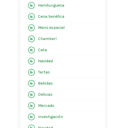
Hamburguesa
Cena benéfica
Menú especial
Chamberí
Cata
Navidad
Tartas
Bebidas
Delicias
Mercado
Investigación
Navidad