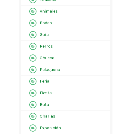
Animales
Bodas
Guía
Perros
Chueca
Peluqueria
Feria
Fiesta
Ruta
Charlas
Exposición