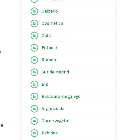
Calzado
Cosmética
Café
Estudio
/
Ramen
Sur de Madrid
B12
Restaurante griego
Arganzuela
Carne vegetal
de
Bebidas