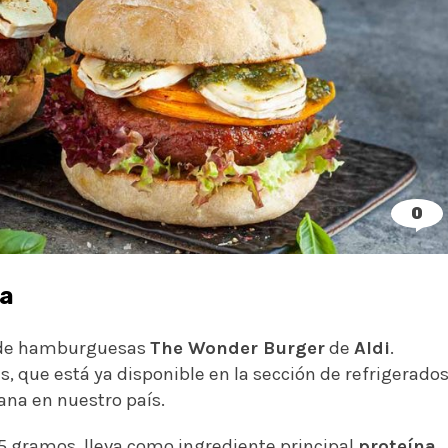
0
ña
a de hamburguesas
The Wonder Burger
de
Aldi
.
 que está ya disponible en la sección de refrigerado
ana en nuestro país.
 gramos, lleva como ingrediente principal
proteína