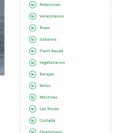
Relaciones
Venezolanos
Rivas
Italianos
Plant Based
Vegetarianos
Barajas
Niños
Móstoles
Las Rozas
s
Coslada
Flexitariano