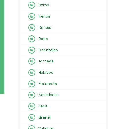
Otros
Tienda
Dulces
Ropa
Orientales
Jornada
Helados
Malasaña
Novedades
Feria
Granel
Vallecas