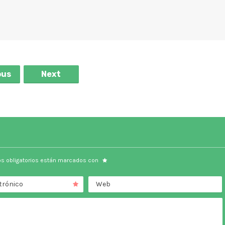
ous
Next
s obligatorios están marcados con
trónico
Web