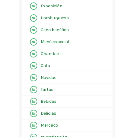
Exposición
Hamburguesa
Cena benéfica
Menú especial
Chamberí
Cata
Navidad
Tartas
Bebidas
Delicias
Mercado