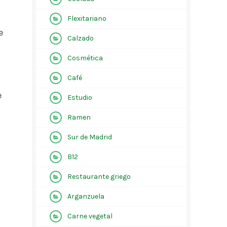
Flexitariano
e
Calzado
Cosmética
Café
e
Estudio
Ramen
Sur de Madrid
B12
Restaurante griego
Arganzuela
Carne vegetal