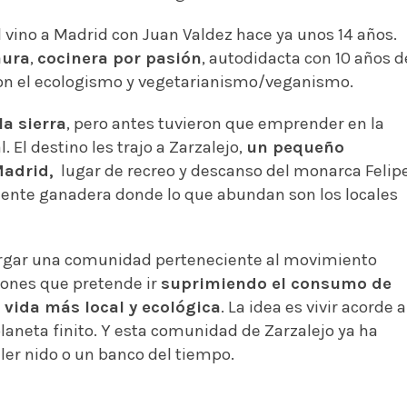
l vino a Madrid con Juan Valdez hace ya unos 14 años.
aura
,
cocinera por pasión
, autodidacta con 10 años d
 con el ecologismo y vegetarianismo/veganismo.
la sierra
, pero antes tuvieron que emprender en la
El destino les trajo a Zarzalejo,
un pequeño
Madrid,
lugar de recreo y descanso del monarca Felip
mente ganadera donde lo que abundan son los locales
bergar una comunidad perteneciente al movimiento
iones que pretende ir
suprimiendo el consumo de
 vida más local y ecológica
. La idea es vivir acorde a
laneta finito. Y esta comunidad de Zarzalejo ya ha
ler nido o un banco del tiempo.