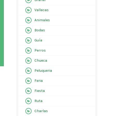
Vallecas
Animales
Bodas
Guía
Perros
Chueca
Peluqueria
Feria
Fiesta
Ruta
Charlas