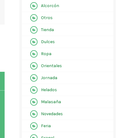
Alcorcón
Otros
Tienda
Dulces
Ropa
Orientales
Jornada
Helados
Malasaña
Novedades
Feria
Granel