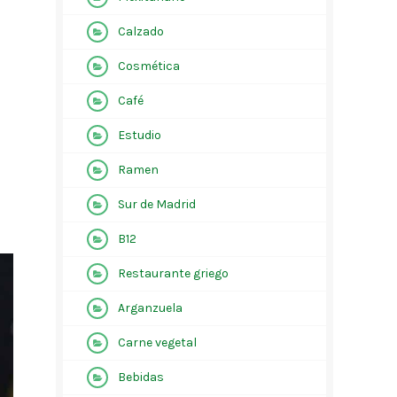
Calzado
Cosmética
Café
o
Estudio
Ramen
Sur de Madrid
B12
Restaurante griego
Arganzuela
Carne vegetal
Bebidas