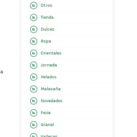
Otros
Tienda
Dulces
Ropa
Orientales
Jornada
ta
Helados
Malasaña
Novedades
Feria
Granel
Vallecas