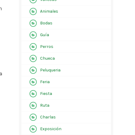
n
Animales
Bodas
Guía
Perros
Chueca
Peluqueria
a
Feria
Fiesta
Ruta
Charlas
Exposición