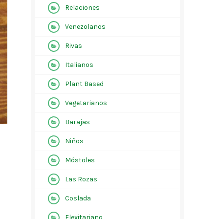
Relaciones
Venezolanos
Rivas
Italianos
Plant Based
Vegetarianos
Barajas
Niños
Móstoles
Las Rozas
Coslada
Flexitariano