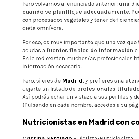
Pero volvamos al enunciado anterior;
una di
cuando se planifique adecuadamente
. P
con procesados vegetales y tener deficiencia
dieta omnívora.
Por eso, es muy importante que una vez que t
acudas a
fuentes fiables de información
o
En la red existen muchos/as profesionales ti
información necesaria.
Pero, si eres de
Madrid
,
y prefieres una
aten
dejarte un listado de
profesionales titulad
Así podrás echar un vistazo a sus perfiles y de
(Pulsando en cada nombre, accedes a su pág
Nutricionistas en Madrid con c
Cristina Santiago
– Dietista-Nutricionista