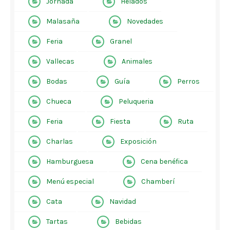
Jornada
Helados
Malasaña
Novedades
Feria
Granel
Vallecas
Animales
Bodas
Guía
Perros
Chueca
Peluqueria
Feria
Fiesta
Ruta
Charlas
Exposición
Hamburguesa
Cena benéfica
Menú especial
Chamberí
Cata
Navidad
Tartas
Bebidas