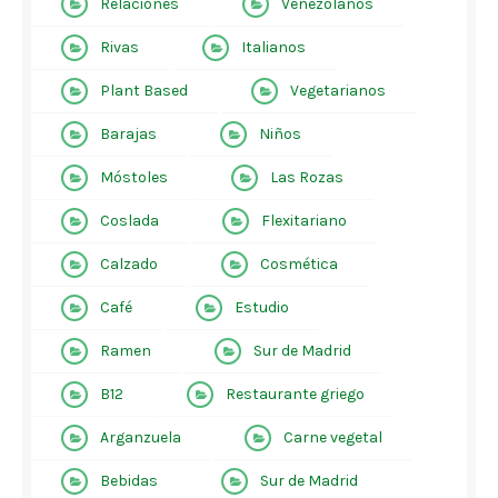
Relaciones
Venezolanos
Rivas
Italianos
Plant Based
Vegetarianos
Barajas
Niños
Móstoles
Las Rozas
Coslada
Flexitariano
Calzado
Cosmética
Café
Estudio
Ramen
Sur de Madrid
B12
Restaurante griego
Arganzuela
Carne vegetal
Bebidas
Sur de Madrid