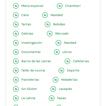
Menú especial
Chamberí
Cata
Navidad
Tartas
Bebidas
Delicias
Mercado
Investigación
Navidad
Documental
Libros
Barrio de las Letras
Cafeterías
Taller de cocina
Deporte
Pastelerías
Heladerías
Sin Gluten
Lavapiés
La Latina
Tapas