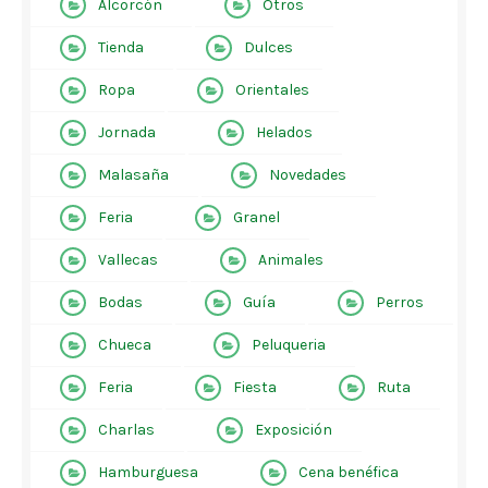
Alcorcón
Otros
Tienda
Dulces
Ropa
Orientales
Jornada
Helados
Malasaña
Novedades
Feria
Granel
Vallecas
Animales
Bodas
Guía
Perros
Chueca
Peluqueria
Feria
Fiesta
Ruta
Charlas
Exposición
Hamburguesa
Cena benéfica