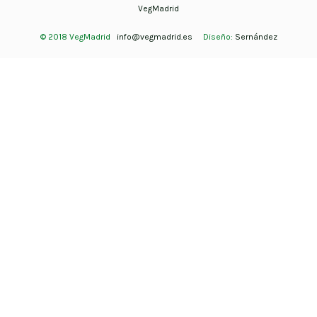
VegMadrid
© 2018 VegMadrid
info@vegmadrid.es
Diseño:
Sernández