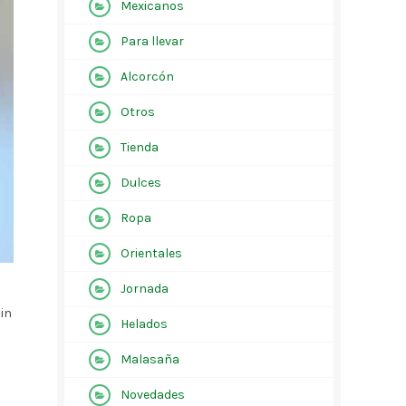
Mexicanos
Para llevar
Alcorcón
Otros
Tienda
Dulces
Ropa
Orientales
Jornada
 in
Helados
Malasaña
Novedades