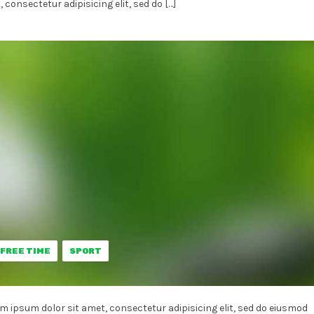
 consectetur adipisicing elit, sed do […]
FREE TIME
SPORT
orem ipsum dolor sit amet, consectetur adipisicing elit, sed do eiusmod