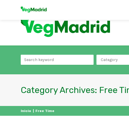
Category
Category Archives:
Free T
Inicio
|
Free Time