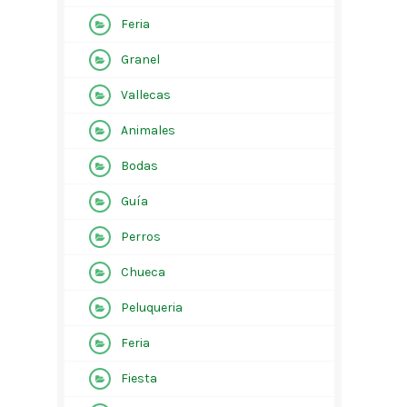
Feria
Granel
Vallecas
Animales
Bodas
Guía
Perros
Chueca
Peluqueria
Feria
Fiesta