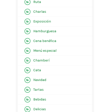
Ruta
Charlas
Exposición
Hamburguesa
Cena benéfica
Menú especial
Chamberí
Cata
Navidad
Tartas
Bebidas
Delicias