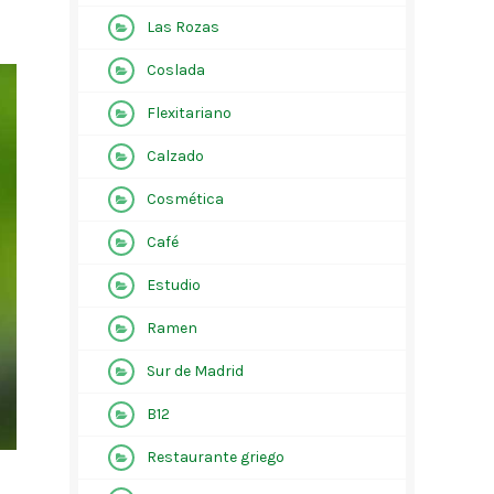
Las Rozas
Coslada
Flexitariano
Calzado
Cosmética
Café
Estudio
Ramen
Sur de Madrid
B12
Restaurante griego