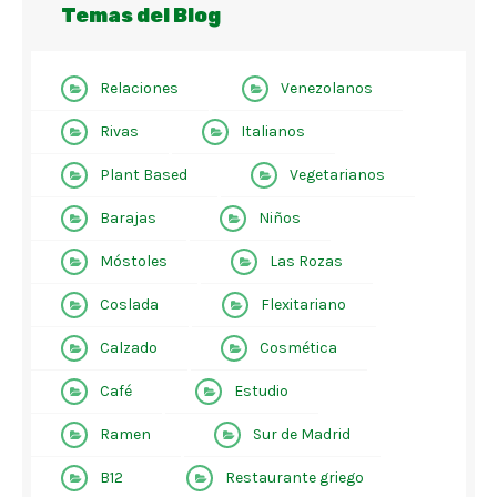
Temas del Blog
Relaciones
Venezolanos
Rivas
Italianos
Plant Based
Vegetarianos
Barajas
Niños
Móstoles
Las Rozas
Coslada
Flexitariano
Calzado
Cosmética
Café
Estudio
Ramen
Sur de Madrid
B12
Restaurante griego