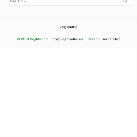
VegMadrid
© 2018 VegMadrid
info@vegmadrid.es
Diseño:
Sernández