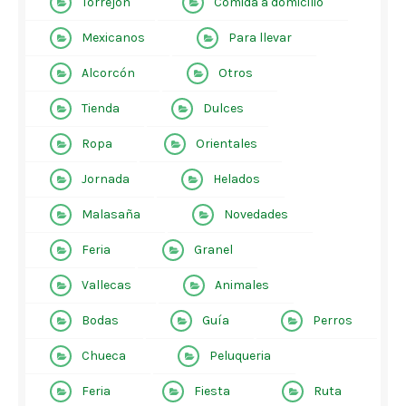
Torrejón
Comida a domicilio
Mexicanos
Para llevar
Alcorcón
Otros
Tienda
Dulces
Ropa
Orientales
Jornada
Helados
Malasaña
Novedades
Feria
Granel
Vallecas
Animales
Bodas
Guía
Perros
Chueca
Peluqueria
Feria
Fiesta
Ruta