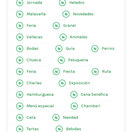
Jornada
Helados
Malasaña
Novedades
Feria
Granel
Vallecas
Animales
Bodas
Guía
Perros
Chueca
Peluqueria
Feria
Fiesta
Ruta
Charlas
Exposición
Hamburguesa
Cena benéfica
Menú especial
Chamberí
Cata
Navidad
Tartas
Bebidas