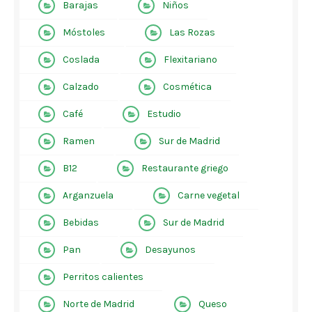
Barajas
Niños
Móstoles
Las Rozas
Coslada
Flexitariano
Calzado
Cosmética
Café
Estudio
Ramen
Sur de Madrid
B12
Restaurante griego
Arganzuela
Carne vegetal
Bebidas
Sur de Madrid
Pan
Desayunos
Perritos calientes
Norte de Madrid
Queso