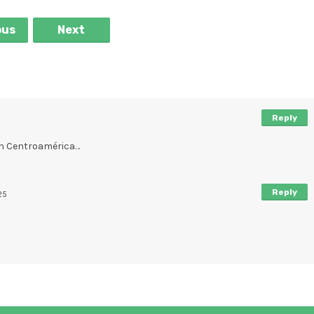
ous
Next
Reply
en Centroamérica…
Reply
25