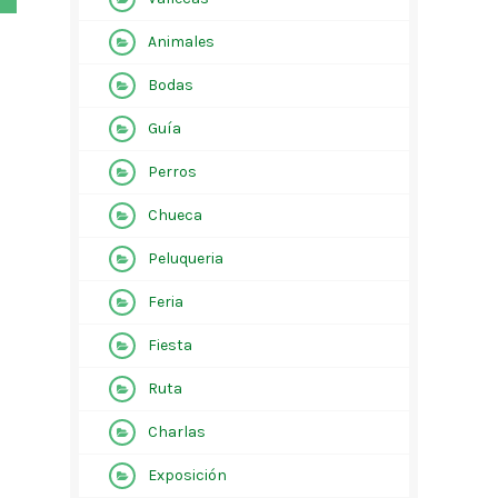
Animales
Bodas
Guía
Perros
Chueca
Peluqueria
Feria
Fiesta
Ruta
Charlas
Exposición