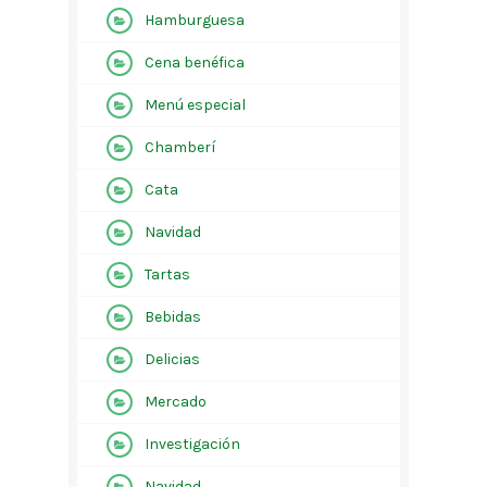
Hamburguesa
Cena benéfica
Menú especial
Chamberí
Cata
Navidad
Tartas
Bebidas
Delicias
Mercado
Investigación
Navidad