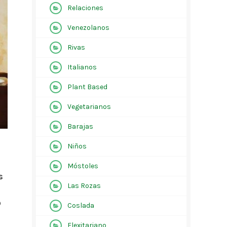
Relaciones
Venezolanos
Rivas
Italianos
Plant Based
Vegetarianos
Barajas
Niños
Móstoles
s
Las Rozas
ó
Coslada
Flexitariano