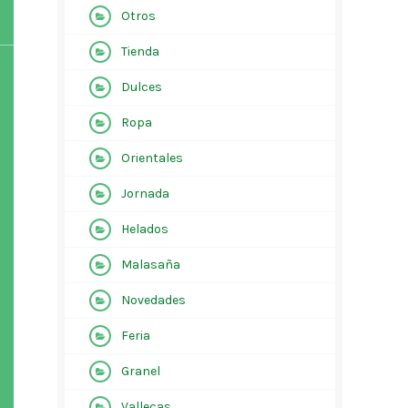
Otros
Tienda
Dulces
Ropa
Orientales
Jornada
Helados
Malasaña
Novedades
Feria
Granel
Vallecas