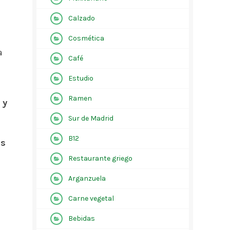
Calzado
Cosmética
a
Café
Estudio
Ramen
 y
Sur de Madrid
B12
os
Restaurante griego
Arganzuela
Carne vegetal
Bebidas