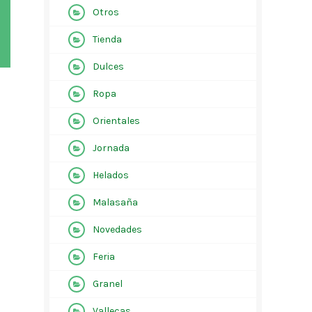
Otros
Tienda
Dulces
Ropa
Orientales
Jornada
Helados
Malasaña
Novedades
Feria
Granel
Vallecas