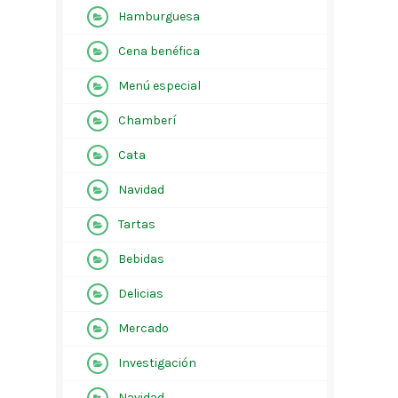
Hamburguesa
Cena benéfica
Menú especial
Chamberí
Cata
Navidad
Tartas
Bebidas
Delicias
Mercado
Investigación
Navidad