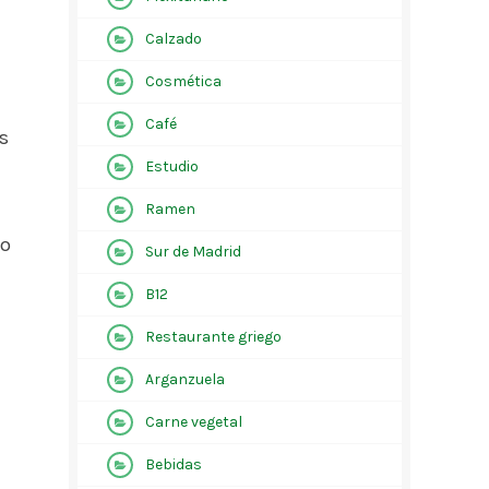
Calzado
Cosmética
Café
s
Estudio
Ramen
ro
Sur de Madrid
B12
Restaurante griego
Arganzuela
Carne vegetal
Bebidas