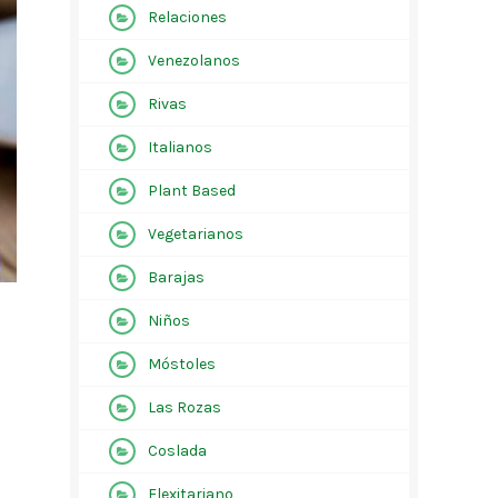
Relaciones
Venezolanos
Rivas
Italianos
Plant Based
Vegetarianos
Barajas
Niños
Móstoles
Las Rozas
Coslada
Flexitariano