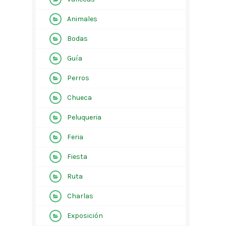
Animales
Bodas
Guía
Perros
Chueca
Peluqueria
Feria
Fiesta
Ruta
Charlas
Exposición