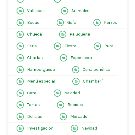
Vallecas
Animales
Bodas
Guía
Perros
Chueca
Peluqueria
Feria
Fiesta
Ruta
Charlas
Exposición
Hamburguesa
Cena benéfica
Menú especial
Chamberí
Cata
Navidad
Tartas
Bebidas
Delicias
Mercado
Investigación
Navidad