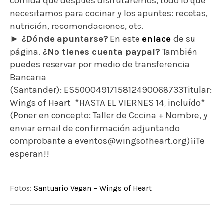
comida que después disfrutaremos, todo lo que
necesitamos para cocinar y los apuntes: recetas,
nutrición, recomendaciones, etc.
►
¿Dónde apuntarse?
En este
enlace
de su
página.
¿No tienes cuenta paypal?
También
puedes reservar por medio de transferencia
Bancaria
(Santander): ES5000491715812490068733
Titular:
Wings of Heart *HASTA EL VIERNES 14, incluído*
(Poner en concepto: Taller de Cocina + Nombre, y
enviar email de confirmación adjuntando
comprobante a eventos@wingsofheart.org)
¡¡Te
esperan!!
Fotos:
Santuario Vegan – Wings of Heart