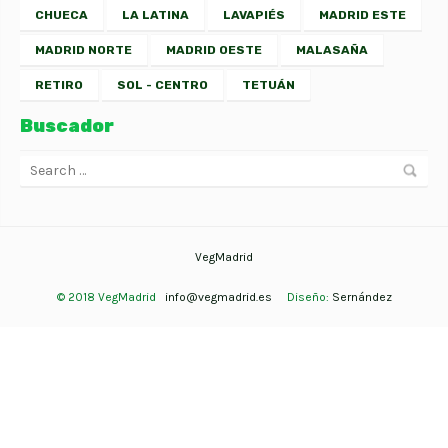
CHUECA
LA LATINA
LAVAPIÉS
MADRID ESTE
MADRID NORTE
MADRID OESTE
MALASAÑA
RETIRO
SOL - CENTRO
TETUÁN
Buscador
VegMadrid
© 2018 VegMadrid
info@vegmadrid.es
Diseño:
Sernández