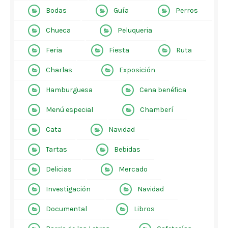
Bodas
Guía
Perros
Chueca
Peluqueria
Feria
Fiesta
Ruta
Charlas
Exposición
Hamburguesa
Cena benéfica
Menú especial
Chamberí
Cata
Navidad
Tartas
Bebidas
Delicias
Mercado
Investigación
Navidad
Documental
Libros