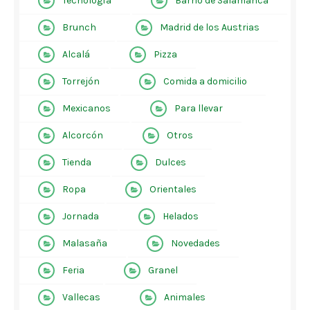
Tecnología
Barrio de Salamanca
Brunch
Madrid de los Austrias
Alcalá
Pizza
Torrejón
Comida a domicilio
Mexicanos
Para llevar
Alcorcón
Otros
Tienda
Dulces
Ropa
Orientales
Jornada
Helados
Malasaña
Novedades
Feria
Granel
Vallecas
Animales