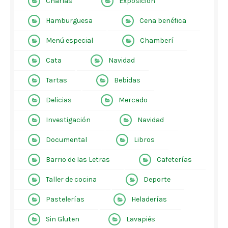
Charlas
Exposición
Hamburguesa
Cena benéfica
Menú especial
Chamberí
Cata
Navidad
Tartas
Bebidas
Delicias
Mercado
Investigación
Navidad
Documental
Libros
Barrio de las Letras
Cafeterías
Taller de cocina
Deporte
Pastelerías
Heladerías
Sin Gluten
Lavapiés