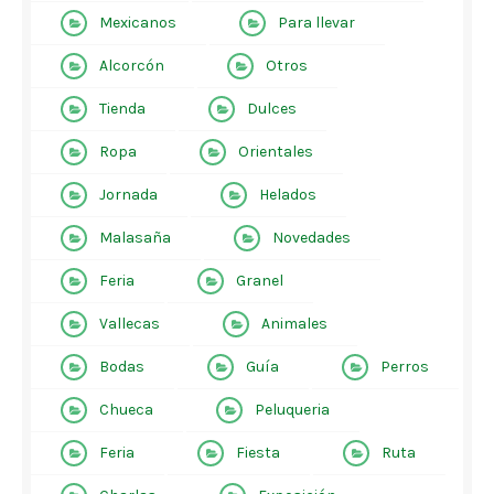
Mexicanos
Para llevar
Alcorcón
Otros
Tienda
Dulces
Ropa
Orientales
Jornada
Helados
Malasaña
Novedades
Feria
Granel
Vallecas
Animales
Bodas
Guía
Perros
Chueca
Peluqueria
Feria
Fiesta
Ruta