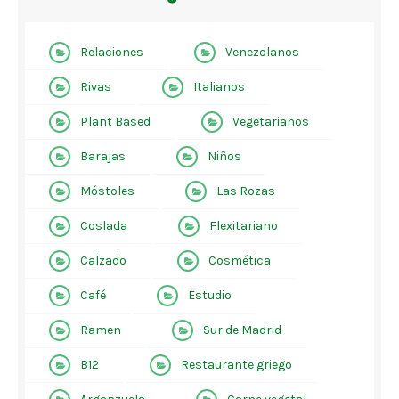
Relaciones
Venezolanos
Rivas
Italianos
Plant Based
Vegetarianos
Barajas
Niños
Móstoles
Las Rozas
Coslada
Flexitariano
Calzado
Cosmética
Café
Estudio
Ramen
Sur de Madrid
B12
Restaurante griego