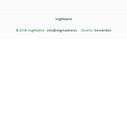
VegMadrid
© 2018 VegMadrid
info@vegmadrid.es
Diseño:
Sernández