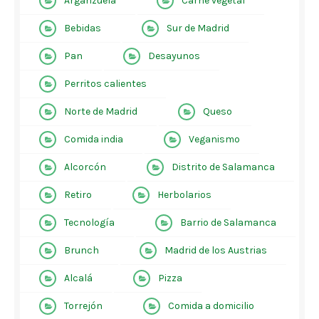
Arganzuela
Carne vegetal
Bebidas
Sur de Madrid
Pan
Desayunos
Perritos calientes
Norte de Madrid
Queso
Comida india
Veganismo
Alcorcón
Distrito de Salamanca
Retiro
Herbolarios
Tecnología
Barrio de Salamanca
Brunch
Madrid de los Austrias
Alcalá
Pizza
Torrejón
Comida a domicilio