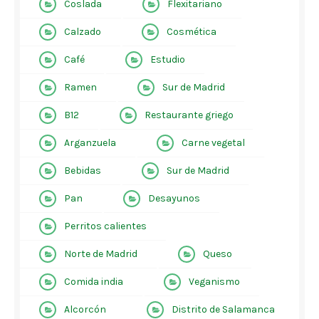
Coslada
Flexitariano
Calzado
Cosmética
Café
Estudio
Ramen
Sur de Madrid
B12
Restaurante griego
Arganzuela
Carne vegetal
Bebidas
Sur de Madrid
Pan
Desayunos
Perritos calientes
Norte de Madrid
Queso
Comida india
Veganismo
Alcorcón
Distrito de Salamanca