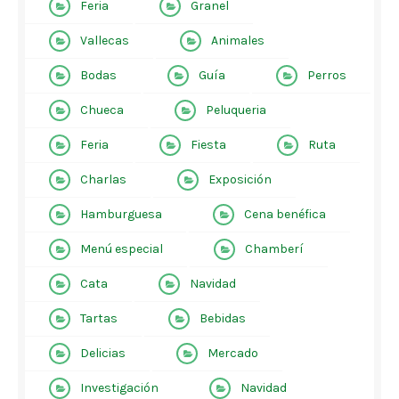
Feria
Granel
Vallecas
Animales
Bodas
Guía
Perros
Chueca
Peluqueria
Feria
Fiesta
Ruta
Charlas
Exposición
Hamburguesa
Cena benéfica
Menú especial
Chamberí
Cata
Navidad
Tartas
Bebidas
Delicias
Mercado
Investigación
Navidad