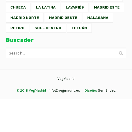
CHUECA
LA LATINA
LAVAPIÉS
MADRID ESTE
MADRID NORTE
MADRID OESTE
MALASAÑA
RETIRO
SOL - CENTRO
TETUÁN
Buscador
VegMadrid
© 2018 VegMadrid
info@vegmadrid.es
Diseño:
Sernández