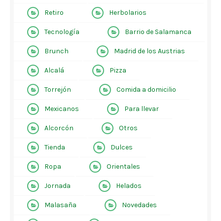
Retiro
Herbolarios
Tecnología
Barrio de Salamanca
Brunch
Madrid de los Austrias
Alcalá
Pizza
Torrejón
Comida a domicilio
Mexicanos
Para llevar
Alcorcón
Otros
Tienda
Dulces
Ropa
Orientales
Jornada
Helados
Malasaña
Novedades