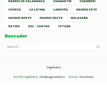
BARRIO DE SALAMANCA
CHAMARTÍN
CHAMBERÍ
CHUECA
LA LATINA
LAVAPIÉS
MADRID ESTE
MADRID NORTE
MADRID OESTE
MALASAÑA
RETIRO
SOL - CENTRO
TETUÁN
Buscador
VegMadrid
© 2018 VegMadrid
info@vegmadrid.es
Diseño:
Sernández