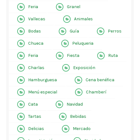
Feria
Granel
Vallecas
Animales
Bodas
Guía
Perros
Chueca
Peluqueria
Feria
Fiesta
Ruta
Charlas
Exposición
Hamburguesa
Cena benéfica
Menú especial
Chamberí
Cata
Navidad
Tartas
Bebidas
Delicias
Mercado