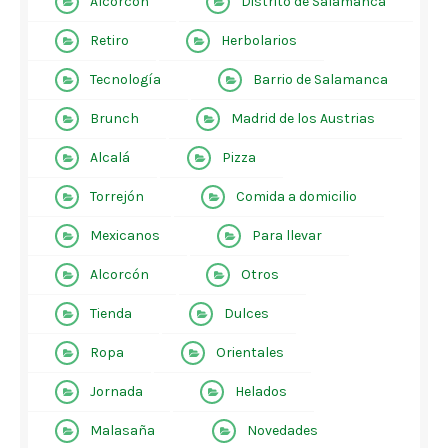
Alcorcón
Distrito de Salamanca
Retiro
Herbolarios
Tecnología
Barrio de Salamanca
Brunch
Madrid de los Austrias
Alcalá
Pizza
Torrejón
Comida a domicilio
Mexicanos
Para llevar
Alcorcón
Otros
Tienda
Dulces
Ropa
Orientales
Jornada
Helados
Malasaña
Novedades