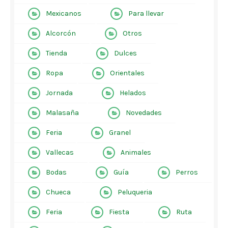
Mexicanos
Para llevar
Alcorcón
Otros
Tienda
Dulces
Ropa
Orientales
Jornada
Helados
Malasaña
Novedades
Feria
Granel
Vallecas
Animales
Bodas
Guía
Perros
Chueca
Peluqueria
Feria
Fiesta
Ruta