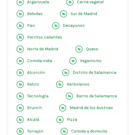
Arganzuela
Carne vegetal
Bebidas
Sur de Madrid
Pan
Desayunos
Perritos calientes
Norte de Madrid
Queso
Comida india
Veganismo
Alcorcón
Distrito de Salamanca
Retiro
Herbolarios
Tecnología
Barrio de Salamanca
Brunch
Madrid de los Austrias
Alcalá
Pizza
Torrejón
Comida a domicilio