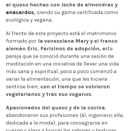
al queso hechas con leche de almendras y
anacardos
,
siendo su gama certificada como
ecológica y vegana.
Al frente de este proyecto está el matrimonio
formado por
la
venezolana Mary y el franco
alemán Eric. Parisinos de adopción, e
sta
pareja que se conoció durante una sesión de
meditación en una iniciativa de llevar una vida
más sana y espiritual, poco a poco comenzó a
variar la alimentación, una que les hiciera
sentirse bien;
con el tiempo se volvieron
vegetarianos y tras eso veganos
.
Apasionados del queso y de la cocina
,
abandonaron sus profesiones (él, ingeniero; ella,
dedicada a la moda), para consagrarse en
cuerpo y alma a buscar los sabores y texturas