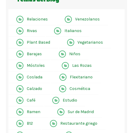
Relaciones
Venezolanos
Rivas
Italianos
Plant Based
Vegetarianos
Barajas
Niños
Móstoles
Las Rozas
Coslada
Flexitariano
Calzado
Cosmética
Café
Estudio
Ramen
Sur de Madrid
B12
Restaurante griego