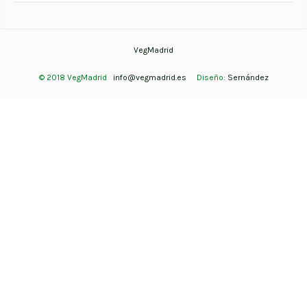
VegMadrid
© 2018 VegMadrid
info@vegmadrid.es
Diseño:
Sernández