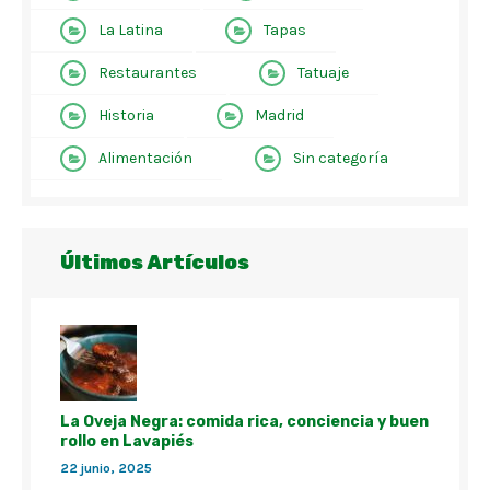
La Latina
Tapas
Restaurantes
Tatuaje
Historia
Madrid
Alimentación
Sin categoría
Últimos Artículos
La Oveja Negra: comida rica, conciencia y buen
rollo en Lavapiés
22 junio, 2025