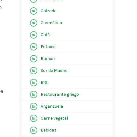
e
Calzado
Cosmética
Café
Estudio
Ramen
Sur de Madrid
B12
de
Restaurante griego
Arganzuela
Carne vegetal
Bebidas