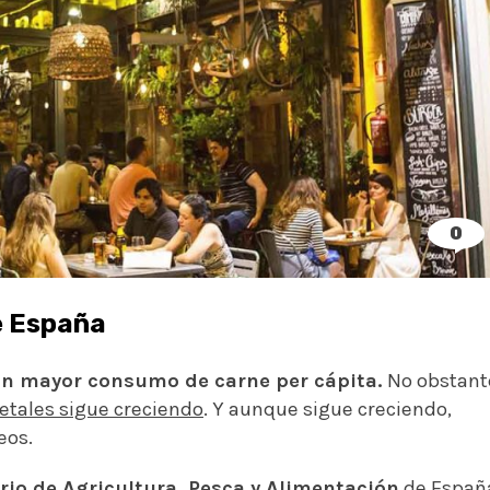
0
e España
on mayor consumo de carne per cápita.
No obstant
getales sigue creciendo
. Y aunque sigue creciendo,
eos.
rio de Agricultura, Pesca y Alimentación
de Españ