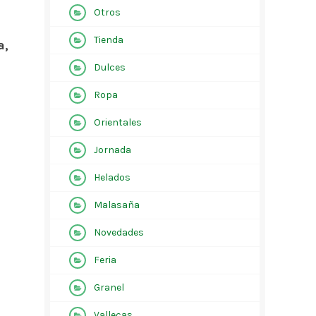
Otros
Tienda
a,
Dulces
Ropa
Orientales
Jornada
Helados
Malasaña
Novedades
Feria
Granel
Vallecas