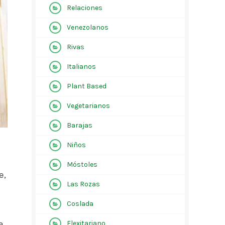
Relaciones
Venezolanos
Rivas
Italianos
Plant Based
Vegetarianos
Barajas
Niños
Móstoles
e,
Las Rozas
Coslada
a
Flexitariano