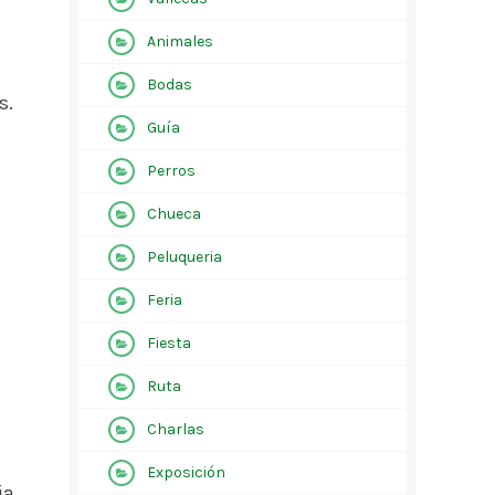
Animales
Bodas
s.
Guía
Perros
Chueca
Peluqueria
Feria
Fiesta
Ruta
Charlas
Exposición
ia