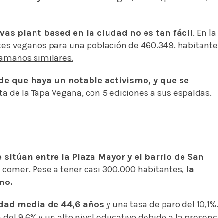
ivas plant based en la ciudad no es tan fácil
. En la
es veganos para una población de 460.349. habitante
amaños similares.
ide que haya un notable activismo, y que se
ta de la Tapa Vegana, con 5 ediciones a sus espaldas.
 sitúan entre la Plaza Mayor y el barrio de San
o comer. Pese a tener casi 300.000 habitantes,
la
no.
dad media de 44,6 años
y una tasa de paro del 10,1%.
el 9,6% y un alto nivel educativo debido a la presenc