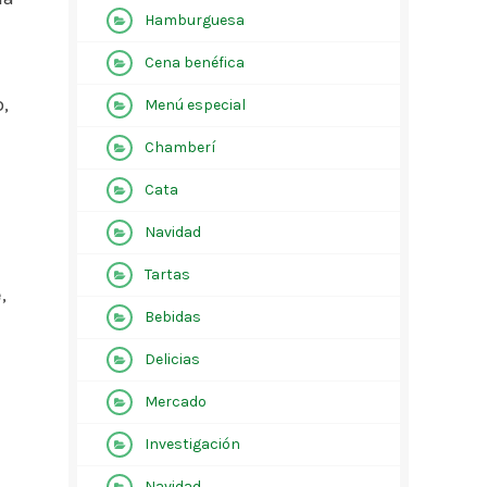
Hamburguesa
Cena benéfica
,
Menú especial
Chamberí
Cata
Navidad
Tartas
,
Bebidas
Delicias
Mercado
Investigación
Navidad