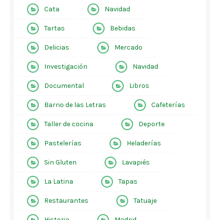
Cata
Navidad
Tartas
Bebidas
Delicias
Mercado
Investigación
Navidad
Documental
Libros
Barrio de las Letras
Cafeterías
Taller de cocina
Deporte
Pastelerías
Heladerías
Sin Gluten
Lavapiés
La Latina
Tapas
Restaurantes
Tatuaje
Historia
Madrid