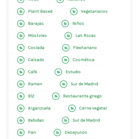
Plant Based
Vegetarianos
Barajas
Niños
Móstoles
Las Rozas
Coslada
Flexitariano
Calzado
Cosmética
Café
Estudio
Ramen
Sur de Madrid
B12
Restaurante griego
Arganzuela
Carne vegetal
Bebidas
Sur de Madrid
Pan
Desayunos