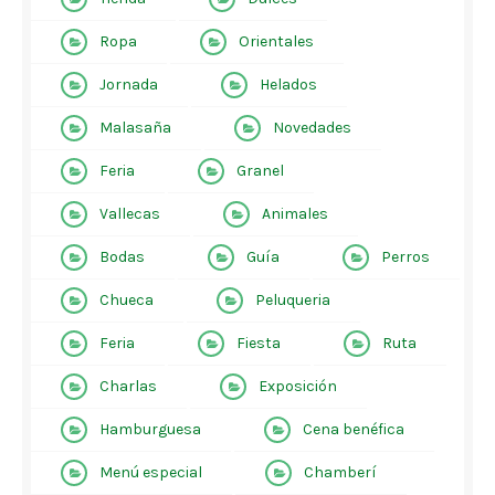
Ropa
Orientales
Jornada
Helados
Malasaña
Novedades
Feria
Granel
Vallecas
Animales
Bodas
Guía
Perros
Chueca
Peluqueria
Feria
Fiesta
Ruta
Charlas
Exposición
Hamburguesa
Cena benéfica
Menú especial
Chamberí