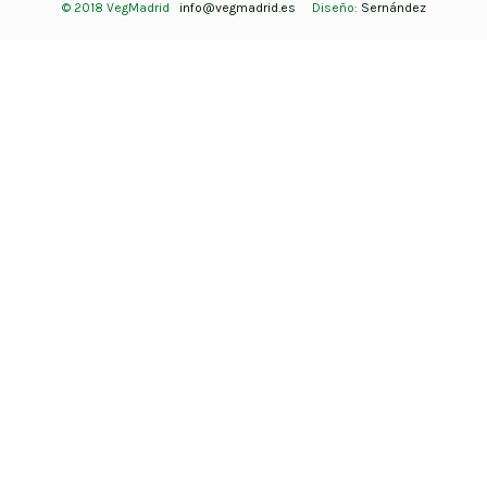
© 2018 VegMadrid
info@vegmadrid.es
Diseño:
Sernández