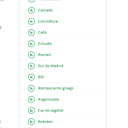
Calzado
Cosmética
n
Café
Estudio
Ramen
Sur de Madrid
B12
Restaurante griego
n
Arganzuela
Carne vegetal
s
Bebidas