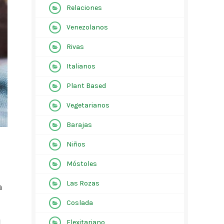
Relaciones
Venezolanos
Rivas
Italianos
Plant Based
Vegetarianos
Barajas
Niños
Móstoles
n
Las Rozas
a
Coslada
l…
Flexitariano