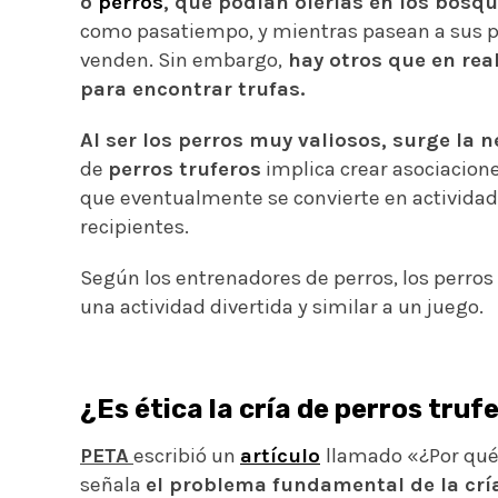
o
perros
, que podían olerlas en los bosqu
como pasatiempo, y mientras pasean a sus pe
venden. Sin embargo,
hay otros que en rea
para encontrar trufas.
Al ser los perros muy valiosos, surge la 
de
perros truferos
implica crear asociaciones
que eventualmente se convierte en actividad
recipientes.
Según los entrenadores de perros, los perros 
una actividad divertida y similar a un juego.
¿Es ética la cría de perros truf
PETA
escribió un
artículo
llamado «¿Por qué 
señala
el problema fundamental de la crí