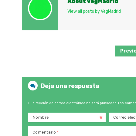
About VegMadrid
View all posts by VegMadrid
Previ
Deja una respuesta
Tu dirección de correo electrónico no será publicada.
Los campo
Nombre
Correo elec
Comentario
*