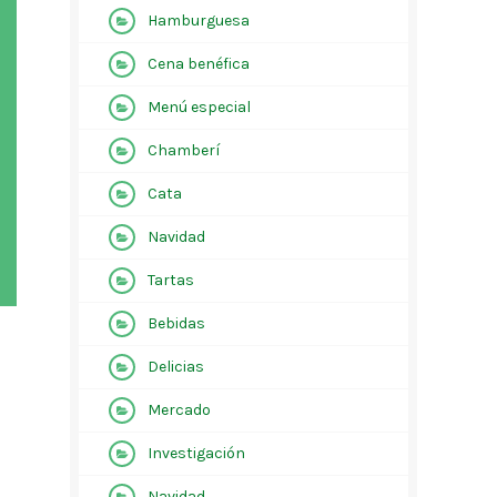
Hamburguesa
Cena benéfica
Menú especial
Chamberí
Cata
Navidad
Tartas
Bebidas
Delicias
Mercado
Investigación
Navidad