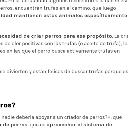
es.
En la actualidad algunos recolectores la hacen es
rros, encuentran trufas en el camino, que luego
lidad mantienen estos animales específicamente
necesidad de criar perros para ese propósito
. La crí
 de olor positivas con las trufas (o aceite de trufa), lo
es en las que el perro busca activamente trufas en
se divierten y están felices de buscar trufas porque e
eros?
nadie debería apoyar a un criador de perros?», que
a de perros
, que es
aprovechar el sistema de