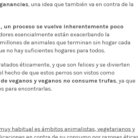
 ganancias
, una idea que también va en contra de la
a, un proceso se vuelve inherentemente poco
iadores esencialmente están exacerbando la
millones de animales que terminan sin hogar cada
que no hay suficientes hogares para todos.
tados éticamente, y que son felices y se divierten
el hecho de que estos perros son vistos como
 de veganos y veganos no consume trufas
, ya que
es para encontrarlas.
 muy habitual es ámbitos animalistas, vegetarianos y
licaciones en contra de su consumo por razones éticas