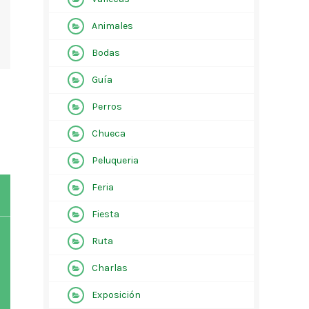
Animales
Bodas
Guía
Perros
Chueca
Peluqueria
Feria
Fiesta
Ruta
Charlas
Exposición