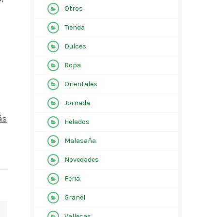
Otros
Tienda
Dulces
Ropa
Orientales
Jornada
ás
Helados
Malasaña
Novedades
Feria
Granel
Vallecas