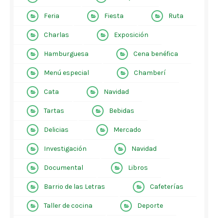
Feria
Fiesta
Ruta
Charlas
Exposición
Hamburguesa
Cena benéfica
Menú especial
Chamberí
Cata
Navidad
Tartas
Bebidas
Delicias
Mercado
Investigación
Navidad
Documental
Libros
Barrio de las Letras
Cafeterías
Taller de cocina
Deporte