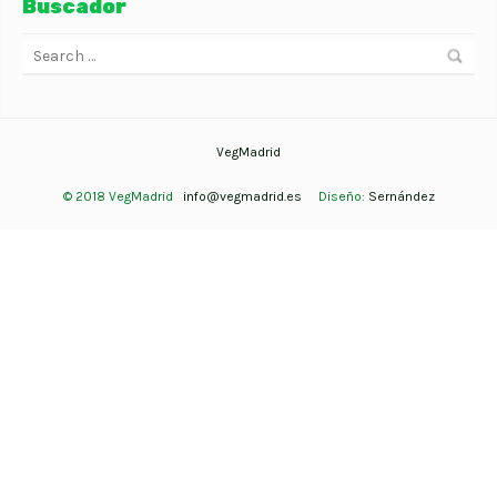
Buscador
VegMadrid
© 2018 VegMadrid
info@vegmadrid.es
Diseño:
Sernández