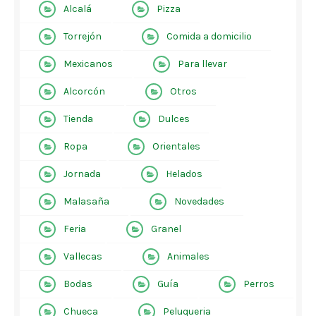
Alcalá
Pizza
Torrejón
Comida a domicilio
Mexicanos
Para llevar
Alcorcón
Otros
Tienda
Dulces
Ropa
Orientales
Jornada
Helados
Malasaña
Novedades
Feria
Granel
Vallecas
Animales
Bodas
Guía
Perros
Chueca
Peluqueria