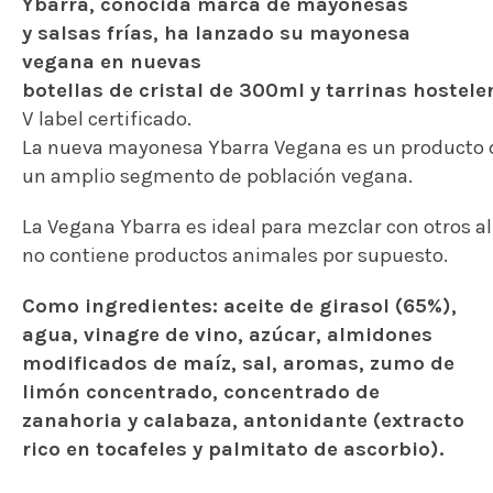
Ybarra,
conocida
marca
de
mayonesas
y salsas frías, ha lanzado su mayonesa
vegana en nuevas
botellas de cristal de 300ml y tarrinas hosteler
V label certificado.
La
nueva
mayonesa
Ybarra
Vegana
es
un
producto
u
n
amplio
segmento
de población vegana.
La
Vegana
Ybarra
es
ideal
para
mezclar
con
otros
a
no
contiene
productos animales por supuesto.
Como ingredientes: aceite de girasol (65%),
agua, vinagre de vino, azúcar, almidones
modificados de maíz, sal, aromas, zumo de
limón concentrado, concentrado de
zanahoria y calabaza, antonidante (extracto
rico en tocafeles y palmitato de ascorbio).