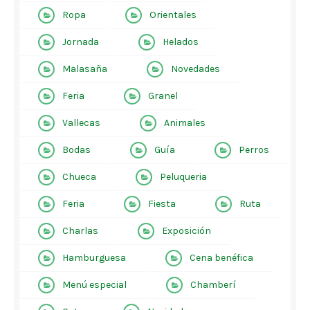
Ropa
Orientales
Jornada
Helados
Malasaña
Novedades
Feria
Granel
Vallecas
Animales
Bodas
Guía
Perros
Chueca
Peluqueria
Feria
Fiesta
Ruta
Charlas
Exposición
Hamburguesa
Cena benéfica
Menú especial
Chamberí