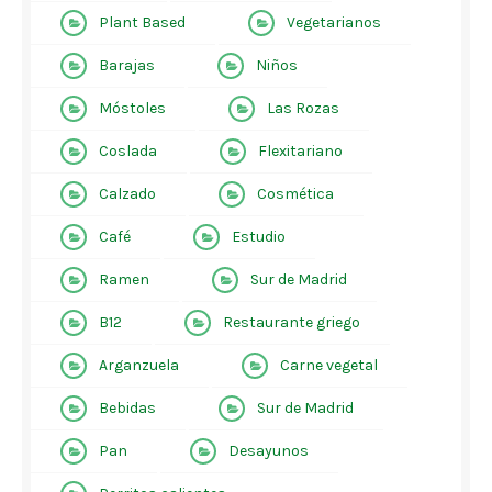
Plant Based
Vegetarianos
Barajas
Niños
Móstoles
Las Rozas
Coslada
Flexitariano
Calzado
Cosmética
Café
Estudio
Ramen
Sur de Madrid
B12
Restaurante griego
Arganzuela
Carne vegetal
Bebidas
Sur de Madrid
Pan
Desayunos