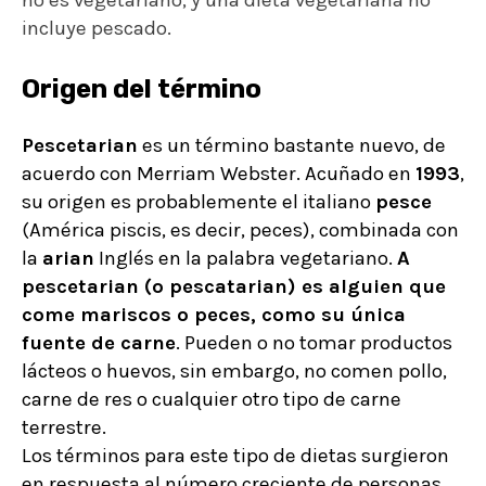
no es vegetariano, y una dieta vegetariana no
incluye pescado.
Origen del término
Pescetarian
es un término bastante nuevo, de
acuerdo con
Merriam Webster
. Acuñado en
1993
,
su origen es probablemente el italiano
pesce
(América piscis, es decir, peces), combinada con
la
arian
Inglés en la palabra vegetariano.
A
pescetarian (o pescatarian) es alguien que
come mariscos o peces, como su única
fuente de carne
. Pueden o no tomar productos
lácteos o
huevos
, sin embargo, no comen pollo,
carne de res o cualquier otro tipo de carne
terrestre.
Los términos para este tipo de dietas surgieron
en respuesta al número creciente de personas