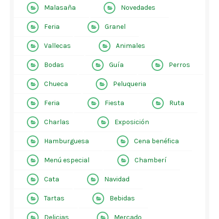
Malasaña
Novedades
Feria
Granel
Vallecas
Animales
Bodas
Guía
Perros
Chueca
Peluqueria
Feria
Fiesta
Ruta
Charlas
Exposición
Hamburguesa
Cena benéfica
Menú especial
Chamberí
Cata
Navidad
Tartas
Bebidas
Delicias
Mercado