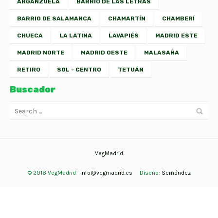
ARGANZUELA
BARRIO DE LAS LETRAS
BARRIO DE SALAMANCA
CHAMARTÍN
CHAMBERÍ
CHUECA
LA LATINA
LAVAPIÉS
MADRID ESTE
MADRID NORTE
MADRID OESTE
MALASAÑA
RETIRO
SOL - CENTRO
TETUÁN
Buscador
VegMadrid
© 2018 VegMadrid
info@vegmadrid.es
Diseño:
Sernández