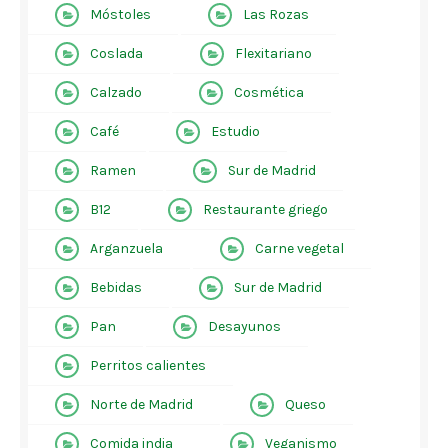
Móstoles
Las Rozas
Coslada
Flexitariano
Calzado
Cosmética
Café
Estudio
Ramen
Sur de Madrid
B12
Restaurante griego
Arganzuela
Carne vegetal
Bebidas
Sur de Madrid
Pan
Desayunos
Perritos calientes
Norte de Madrid
Queso
Comida india
Veganismo