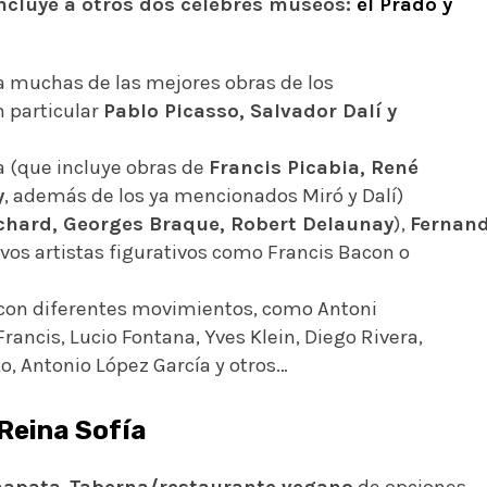
ncluye a otros dos célebres museos:
el
Prado
y
muchas de las mejores obras de los
n particular
Pablo Picasso, Salvador Dalí y
a (que incluye obras de
Francis Picabia, René
y
, además de los ya mencionados Miró y Dalí)
nchard, Georges Braque, Robert Delaunay
),
Fernan
vos artistas figurativos como Francis Bacon o
 con diferentes movimientos, como Antoni
rancis, Lucio Fontana, Yves Klein, Diego Rivera,
o, Antonio López García y otros…
Reina Sofía
hapata
.
Taberna/restaurante vegano
de opciones