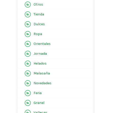
Otros
Tienda
Dulces
Ropa
Orientales
Jornada
Helados
Malasaña
Novedades
Feria
Granel
Vallecas