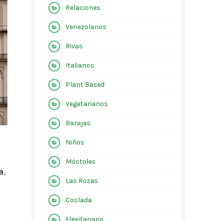
Relaciones
Venezolanos
Rivas
Italianos
Plant Based
Vegetarianos
Barajas
Niños
Móstoles
a
,
Las Rozas
Coslada
Flexitariano