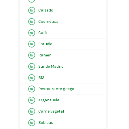
Calzado
Cosmética
Café
Estudio
Ramen
d
Sur de Madrid
B12
Restaurante griego
Arganzuela
Carne vegetal
Bebidas