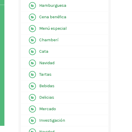
Hamburguesa
Cena benéfica
Menú especial
Chamberí
Cata
Navidad
Tartas
Bebidas
Delicias
Mercado
Investigación
Navidad