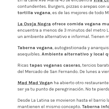
contundentes. Burgers, pizzas o arepas con 
tortilla vegana
, es de las mejores de todo M
La Oveja Negra
ofrece comida vegana muy
encuentra a menos de 3 minutos del metro La
un ambiente alternativo e informal. Tienen 
Taberna vegana
, autogestionada y anarquis
asequibles.
Ambiente alternativo y local qu
Ricas
tapas veganas caseras
, tercios bara
del Mercado de San Fernando. De lunes a vier
Mad Mad Vega
n
ha abierto otro restaurante e
ser ya tu punto de peregrinación. No te pie
Desde La Latina se movieron hasta el barrio 
mantienen el mismo concepto.
Taberna inf