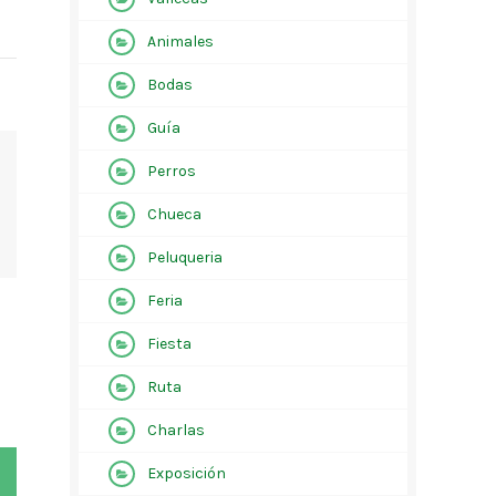
Animales
Bodas
Guía
Perros
Chueca
Peluqueria
Feria
Fiesta
Ruta
Charlas
Exposición