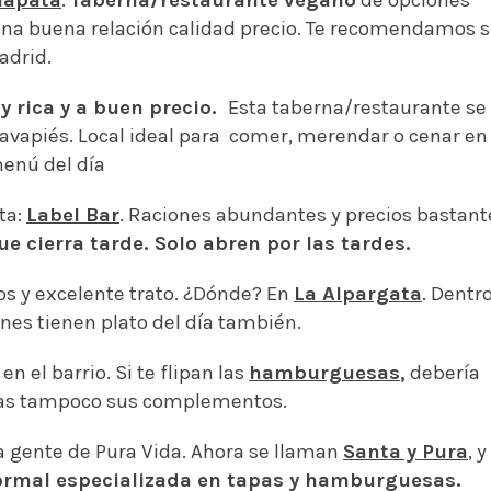
una buena relación calidad precio. Te recomendamos 
adrid.
 rica y a buen precio.
Esta taberna/restaurante se
vapiés. Local ideal para comer, merendar o cenar en
menú del día
ta:
Label Bar
. Raciones abundantes y precios bastant
e cierra tarde. Solo abren por las tardes.
tos y excelente trato. ¿Dónde? En
La Alpargata
. Dentr
nes tienen plato del día también.
n el barrio. Si te flipan las
hamburguesas
,
debería
rdas tampoco sus complementos.
la gente de Pura Vida. Ahora se llaman
Santa y Pura
, y
ormal especializada en tapas y hamburguesas.