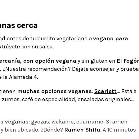
anas cerca
redientes de tu burrito vegetariano o
vegano para
atrévete con su salsa.
ercanía, con opción vegana
y sin gluten en
El Fogó
. ¿Nuestra recomendación? Déjate aconsejar y prueba
de la Alameda 4.
 tienen
muchas opciones veganas
:
Scarlett
… Está a
zumos, café de especialidad, ensaladas originales…
es veganas
: gyozas, wakame, edamame, 3 ramen
e y bien ubicado. ¿Dónde?
Ramen Shifu
. A 10 minutos