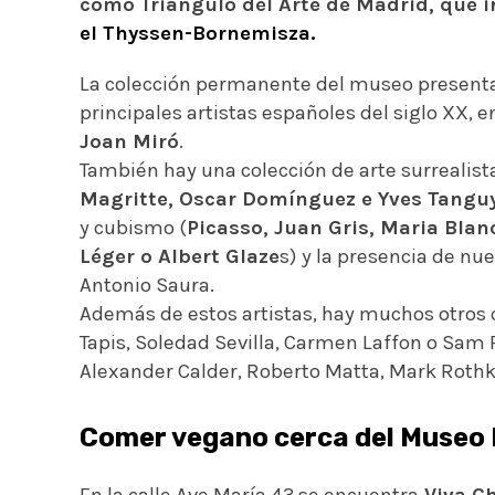
como
Triángulo del Arte
de Madrid, que i
el
Thyssen-Bornemisza
.
La colección permanente
d
el
museo presenta 
principales artistas españoles del siglo XX, e
Joan Miró
.
También hay una colección de arte surrealist
Magritte, Oscar Domínguez e Yves Tangu
y cubismo (
Picasso, Juan Gris, Maria Bla
Léger o Albert Glaze
s) y la presencia
de nue
Antonio Saura.
Además de estos artistas, hay muchos otros
Tapis, Soledad Sevilla, Carmen Laffon o Sam F
Alexander Calder, Roberto Matta, Mark Rothk
.
Comer vegano cerca del Museo 
En la calle Ave María 43 se encuentra
Viva C