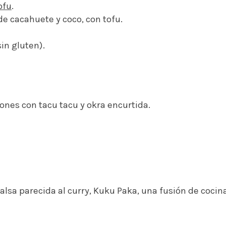
ofu
.
de cacahuete y coco, con tofu.
in gluten).
nes con tacu tacu y okra encurtida.
salsa parecida al curry, Kuku Paka, una fusión de cocin