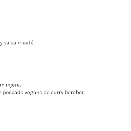
 y salsa maafé.
n injera
.
de pescado vegano de curry bereber.