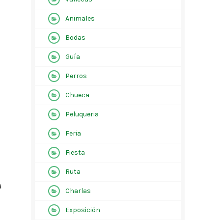
Animales
Bodas
Guía
Perros
Chueca
Peluqueria
Feria
Fiesta
Ruta
a
Charlas
Exposición