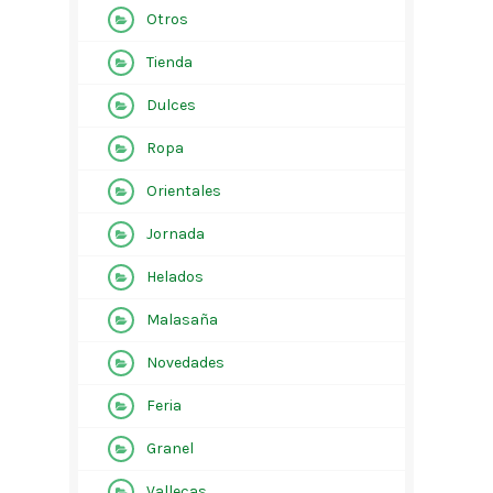
Otros
Tienda
Dulces
Ropa
Orientales
Jornada
Helados
Malasaña
Novedades
Feria
Granel
Vallecas