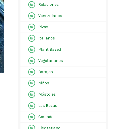
Relaciones
Venezolanos
Rivas
Italianos
Plant Based
Vegetarianos
Barajas
Niños
Móstoles
,
Las Rozas
Coslada
Flexitariano