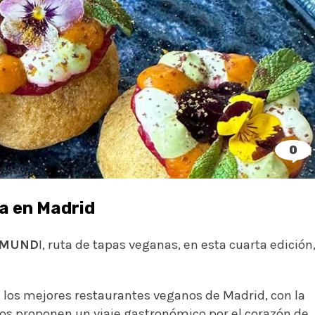
0
a en Madrid
 MUND
I, ruta de tapas veganas, en esta cuarta edición
de los mejores restaurantes veganos de Madrid, con la
 os proponen un viaje gastronómico por el corazón de