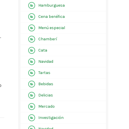
Hamburguesa
Cena benéfica
Menú especial
.
Chamberí
Cata
Navidad
Tartas
Bebidas
o
Delicias
Mercado
Investigación
Navidad