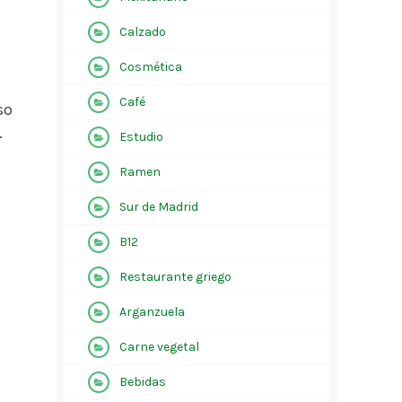
Calzado
Cosmética
Café
so
.
Estudio
Ramen
Sur de Madrid
B12
Restaurante griego
Arganzuela
Carne vegetal
Bebidas