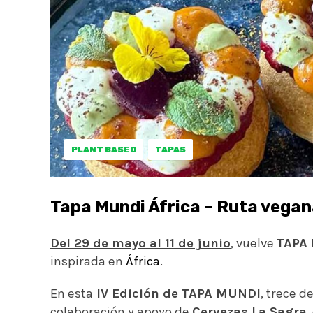
PLANT BASED
TAPAS
Tapa Mundi África – Ruta vegan
Del 29 de mayo al 11 de junio
, vuelve
TAPA
inspirada en
África
.
En esta
IV Edición de TAPA MUNDI
, trece 
colaboración y apoyo de
Cervezas La Sagra
,