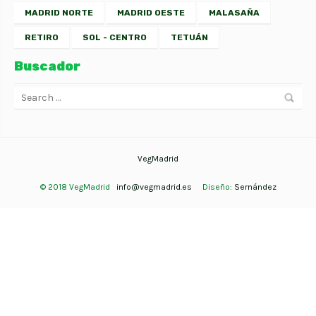
MADRID NORTE
MADRID OESTE
MALASAÑA
RETIRO
SOL - CENTRO
TETUÁN
Buscador
VegMadrid
© 2018 VegMadrid
info@vegmadrid.es
Diseño:
Sernández