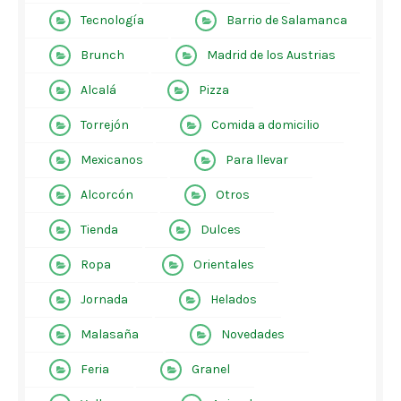
Tecnología
Barrio de Salamanca
Brunch
Madrid de los Austrias
Alcalá
Pizza
Torrejón
Comida a domicilio
Mexicanos
Para llevar
Alcorcón
Otros
Tienda
Dulces
Ropa
Orientales
Jornada
Helados
Malasaña
Novedades
Feria
Granel