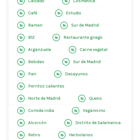
Calzado
Cosmética
Café
Estudio
Ramen
Sur de Madrid
B12
Restaurante griego
Arganzuela
Carne vegetal
Bebidas
Sur de Madrid
Pan
Desayunos
Perritos calientes
Norte de Madrid
Queso
Comida india
Veganismo
Alcorcón
Distrito de Salamanca
Retiro
Herbolarios