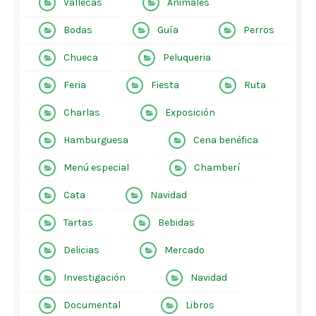
Vallecas
Animales
Bodas
Guía
Perros
Chueca
Peluqueria
Feria
Fiesta
Ruta
Charlas
Exposición
Hamburguesa
Cena benéfica
Menú especial
Chamberí
Cata
Navidad
Tartas
Bebidas
Delicias
Mercado
Investigación
Navidad
Documental
Libros