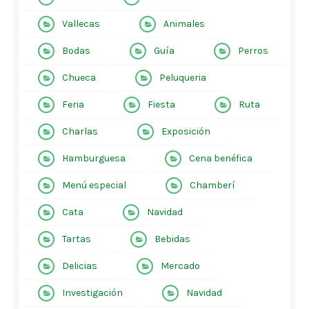
Vallecas
Animales
Bodas
Guía
Perros
Chueca
Peluqueria
Feria
Fiesta
Ruta
Charlas
Exposición
Hamburguesa
Cena benéfica
Menú especial
Chamberí
Cata
Navidad
Tartas
Bebidas
Delicias
Mercado
Investigación
Navidad