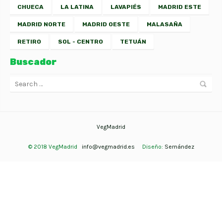
CHUECA
LA LATINA
LAVAPIÉS
MADRID ESTE
MADRID NORTE
MADRID OESTE
MALASAÑA
RETIRO
SOL - CENTRO
TETUÁN
Buscador
VegMadrid
© 2018 VegMadrid
info@vegmadrid.es
Diseño:
Sernández