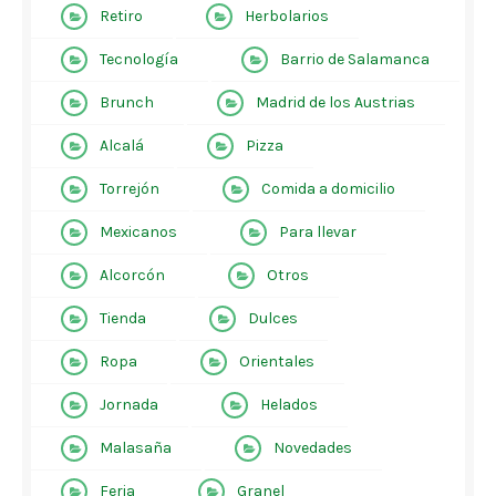
Retiro
Herbolarios
Tecnología
Barrio de Salamanca
Brunch
Madrid de los Austrias
Alcalá
Pizza
Torrejón
Comida a domicilio
Mexicanos
Para llevar
Alcorcón
Otros
Tienda
Dulces
Ropa
Orientales
Jornada
Helados
Malasaña
Novedades
Feria
Granel